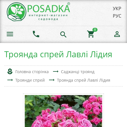
УКР
РУС
0
menu
phone
shopping_cart
person_outline
search
Троянда спрей Лавлі Лідия
local_florist
trending_flat
Головна сторінка
Саджанці троянд
trending_flat
trending_flat
Троянди спрей
Троянда спрей Лавлі Лідия