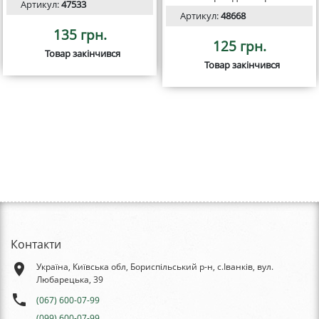
Артикул:
47533
Артикул:
48668
135 грн.
125 грн.
Товар закінчився
Товар закінчився
Контакти
place
Україна, Київська обл, Бориспільський р-н, с.Іванків, вул.
Любарецька, 39
phone
(067) 600-07-99
(099) 600-07-99