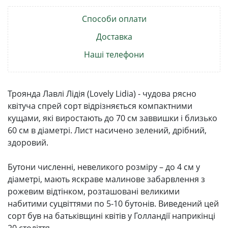
Способи оплати
Доставка
Наші телефони
Троянда Лавлі Лідія (Lovely Lidia) - чудова рясно
квітуча спрей сорт відрізняється компактними
кущами, які виростають до 70 см заввишки і близько
60 см в діаметрі. Лист насичено зелений, дрібний,
здоровий.
Бутони численні, невеликого розміру – до 4 см у
діаметрі, мають яскраве малинове забарвлення з
рожевим відтінком, розташовані великими
набитими суцвіттями по 5-10 бутонів. Виведений цей
сорт був на батьківщині квітів у Голландії наприкінці
20 століття.