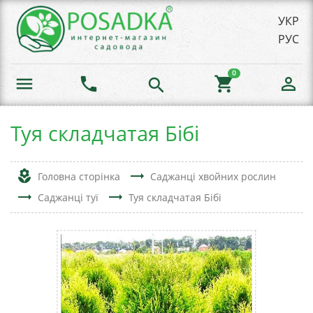
УКР
РУС
0
menu
phone
shopping_cart
person_outline
search
Туя складчатая Бібі
local_florist
trending_flat
Головна сторінка
Саджанці хвойних рослин
trending_flat
trending_flat
Саджанці туї
Туя складчатая Бібі