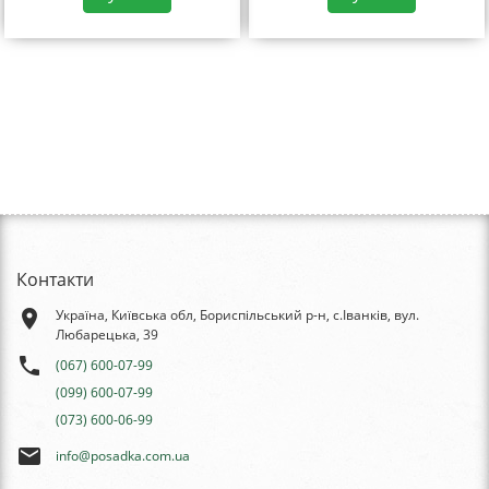
Контакти
place
Україна, Київська обл, Бориспільський р-н, с.Іванків, вул.
Любарецька, 39
phone
(067) 600-07-99
(099) 600-07-99
(073) 600-06-99
email
info@posadka.com.ua