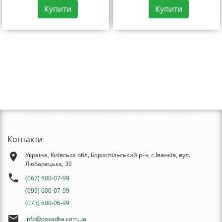
Купити
Купити
Контакти
place
Україна, Київська обл, Бориспільський р-н, с.Іванків, вул.
Любарецька, 39
phone
(067) 600-07-99
(099) 600-07-99
(073) 600-06-99
email
info@posadka.com.ua