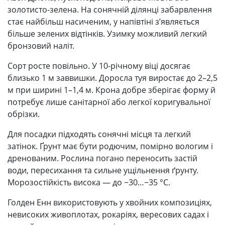
золотисто-зелена. На сонячній ділянці забарвлення
стає найбільш насиченим, у напівтіні з’являється
більше зелених відтінків. Узимку можливий легкий
бронзовий наліт.
Сорт росте повільно. У 10-річному віці досягає
близько 1 м заввишки. Доросла туя виростає до 2–2,5
м при ширині 1–1,4 м. Крона добре зберігає форму й
потребує лише санітарної або легкої коригувальної
обрізки.
Для посадки підходять сонячні місця та легкий
затінок. Ґрунт має бути родючим, помірно вологим і
дренованим. Рослина погано переносить застій
води, пересихання та сильне ущільнення ґрунту.
Морозостійкість висока — до −30…−35 °C.
Голден Енн використовують у хвойних композиціях,
невисоких живоплотах, рокаріях, вересових садах і