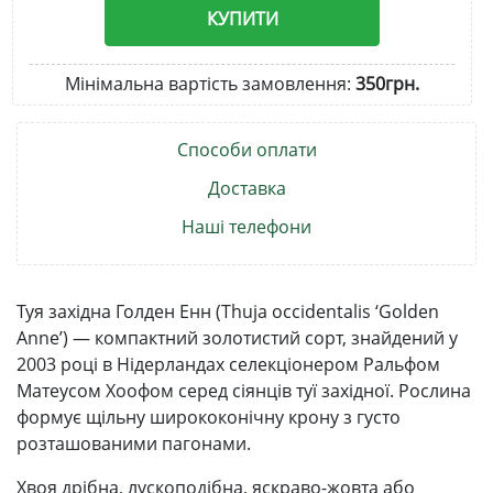
КУПИТИ
Мінімальна вартість замовлення:
350грн.
Способи оплати
Доставка
Наші телефони
Туя західна Голден Енн (Thuja occidentalis ‘Golden
Anne’) — компактний золотистий сорт, знайдений у
2003 році в Нідерландах селекціонером Ральфом
Матеусом Хоофом серед сіянців туї західної. Рослина
формує щільну ширококонічну крону з густо
розташованими пагонами.
Хвоя дрібна, лускоподібна, яскраво-жовта або