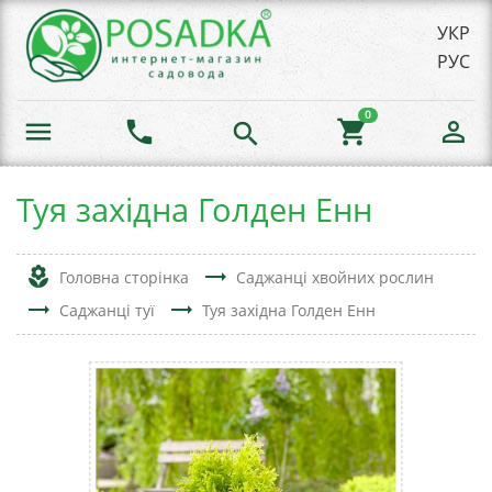
УКР
РУС
0
menu
phone
shopping_cart
person_outline
search
Туя західна Голден Енн
local_florist
trending_flat
Головна сторінка
Саджанці хвойних рослин
trending_flat
trending_flat
Саджанці туї
Туя західна Голден Енн