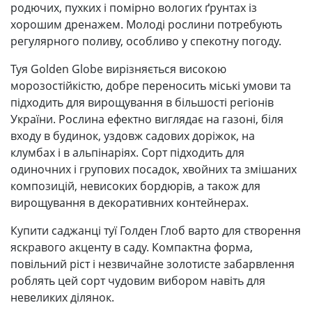
родючих, пухких і помірно вологих ґрунтах із
хорошим дренажем. Молоді рослини потребують
регулярного поливу, особливо у спекотну погоду.
Туя Golden Globe вирізняється високою
морозостійкістю, добре переносить міські умови та
підходить для вирощування в більшості регіонів
України. Рослина ефектно виглядає на газоні, біля
входу в будинок, уздовж садових доріжок, на
клумбах і в альпінаріях. Сорт підходить для
одиночних і групових посадок, хвойних та змішаних
композицій, невисоких бордюрів, а також для
вирощування в декоративних контейнерах.
Купити саджанці туї Голден Глоб варто для створення
яскравого акценту в саду. Компактна форма,
повільний ріст і незвичайне золотисте забарвлення
роблять цей сорт чудовим вибором навіть для
невеликих ділянок.