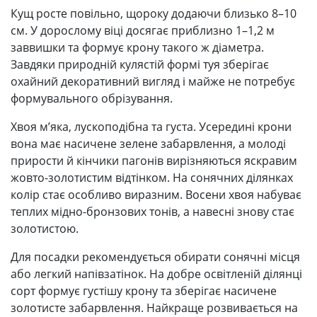
Кущ росте повільно, щороку додаючи близько 8–10
см. У дорослому віці досягає приблизно 1–1,2 м
заввишки та формує крону такого ж діаметра.
Завдяки природній кулястій формі туя зберігає
охайний декоративний вигляд і майже не потребує
формувального обрізування.
Хвоя м’яка, лускоподібна та густа. Усередині крони
вона має насичене зелене забарвлення, а молоді
прирости й кінчики пагонів вирізняються яскравим
жовто-золотистим відтінком. На сонячних ділянках
колір стає особливо виразним. Восени хвоя набуває
теплих мідно-бронзових тонів, а навесні знову стає
золотистою.
Для посадки рекомендується обирати сонячні місця
або легкий напівзатінок. На добре освітленій ділянці
сорт формує густішу крону та зберігає насичене
золотисте забарвлення. Найкраще розвивається на