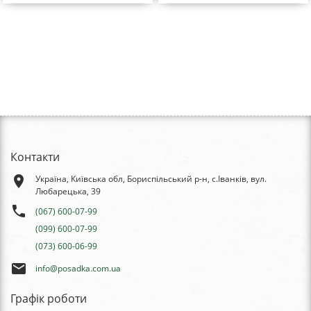
Контакти
place
Україна, Київська обл, Бориспільський р-н, с.Іванків, вул.
Любарецька, 39
phone
(067) 600-07-99
(099) 600-07-99
(073) 600-06-99
email
info@posadka.com.ua
Графік роботи