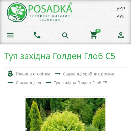
УКР
РУС
0
menu
phone
shopping_cart
person_outline
search
Туя західна Голден Глоб С5
local_florist
trending_flat
Головна сторінка
Саджанці хвойних рослин
trending_flat
trending_flat
Саджанці туї
Туя західна Голден Глоб С5