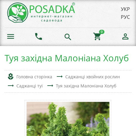
УКР
РУС
0
menu
phone
shopping_cart
person_outline
search
Туя західна Малоніана Холуб
local_florist
trending_flat
Головна сторінка
Саджанці хвойних рослин
trending_flat
trending_flat
Саджанці туї
Туя західна Малоніана Холуб