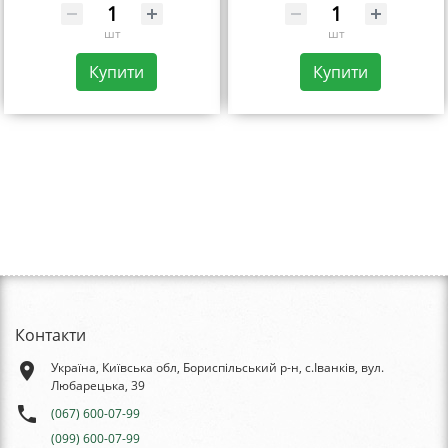
шт
шт
Купити
Купити
Контакти
place
Україна, Київська обл, Бориспільський р-н, с.Іванків, вул.
Любарецька, 39
phone
(067) 600-07-99
(099) 600-07-99