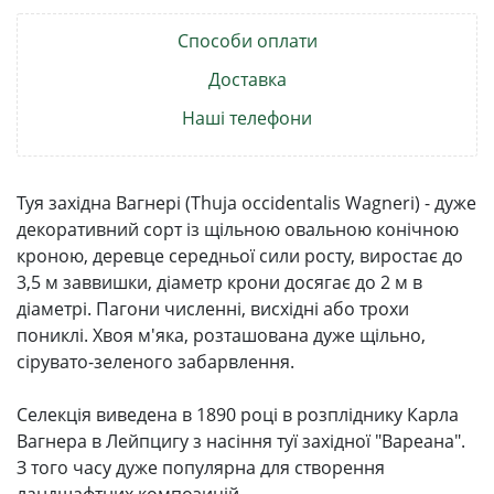
Способи оплати
Доставка
Наші телефони
Туя західна Вагнері (Thuja occidentalis Wagneri) - дуже
декоративний сорт із щільною овальною конічною
кроною, деревце середньої сили росту, виростає до
3,5 м заввишки, діаметр крони досягає до 2 м в
діаметрі. Пагони численні, висхідні або трохи
пониклі. Хвоя м'яка, розташована дуже щільно,
сірувато-зеленого забарвлення.
Селекція виведена в 1890 році в розпліднику Карла
Вагнера в Лейпцигу з насіння туї західної "Вареана".
З того часу дуже популярна для створення
ландшафтних композицій.