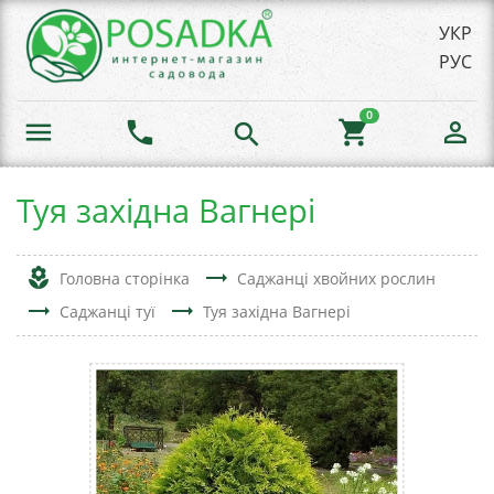
УКР
РУС
0
menu
phone
shopping_cart
person_outline
search
Туя західна Вагнері
local_florist
trending_flat
Головна сторінка
Саджанці хвойних рослин
trending_flat
trending_flat
Саджанці туї
Туя західна Вагнері