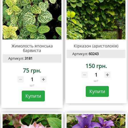
Жимолость японська
Кірказон (аристолохія)
барвиста
Артикул:
60243
Артикул:
3181
150 грн.
75 грн.
шт
шт
Купити
Купити