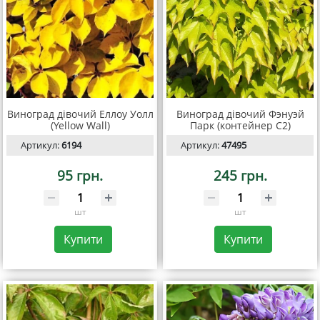
Виноград дівочий Еллоу Уолл
Виноград дівочий Фэнуэй
(Yellow Wall)
Парк (контейнер С2)
Артикул:
6194
Артикул:
47495
95 грн.
245 грн.
шт
шт
Купити
Купити