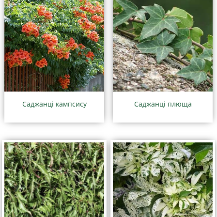
Саджанці кампсису
Саджанці плюща