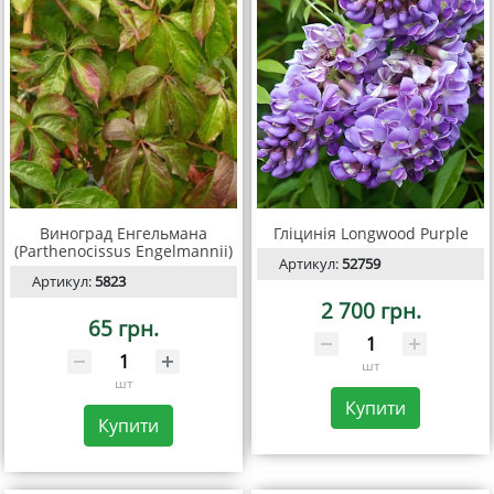
Виноград Енгельмана
Гліцинія Longwood Purple
(Parthenocissus Engelmannii)
Артикул:
52759
Артикул:
5823
2 700 грн.
65 грн.
шт
шт
Купити
Купити