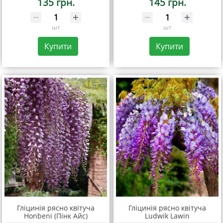
135 грн.
145 грн.
шт
шт
Купити
Купити
Гліцинія рясно квітуча
Гліцинія рясно квітуча
Honbeni (Пінк Айс)
Ludwik Lawin