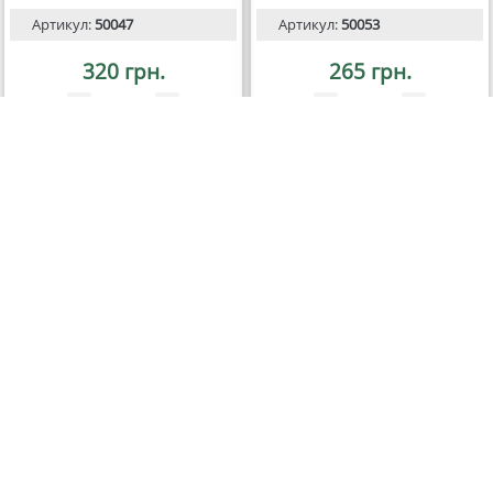
Артикул:
50047
Артикул:
50053
320 грн.
265 грн.
шт
шт
Купити
Купити
Показати ще
Назад
1
2
3
4
19
Вперед
Популярні товари
Дівочий виноград
60 грн.