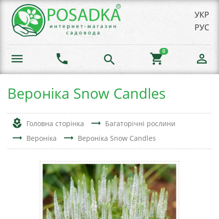
УКР
РУС
0
menu
phone
shopping_cart
person_outline
search
Вероніка Snow Candles
local_florist
trending_flat
Головна сторінка
Багаторічні рослини
trending_flat
trending_flat
Вероніка
Вероніка Snow Candles