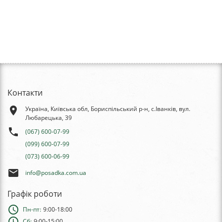
Контакти
place
Україна, Київська обл, Бориспільський р-н, с.Іванків, вул.
Любарецька, 39
phone
(067) 600-07-99
(099) 600-07-99
(073) 600-06-99
email
info@posadka.com.ua
Графік роботи
schedule
Пн-пт:
9:00-18:00
schedule
Сб:
9:00-15:00