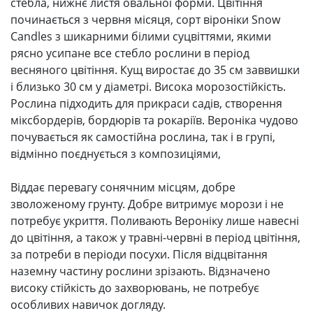
стебла, нижнє листя овальної форми. Цвітіння
починається з червня місяця, сорт віроніки Snow
Candles з шикарними білими суцвіттями, якими
рясно усипане все стебло рослини в період
весняного цвітіння. Кущ виростає до 35 см заввишки
і близько 30 см у діаметрі. Висока морозостійкість.
Рослина підходить для прикраси садів, створення
міксбордерів, бордюрів та рокаріїв. Вероніка чудово
почувається як самостійна рослина, так і в групі,
відмінно поєднується з композиціями,
Віддає перевагу сонячним місцям, добре
зволоженому грунту. Добре витримує морози і не
потребує укриття. Поливають Вероніку лише навесні
до цвітіння, а також у травні-червні в період цвітіння,
за потреби в періоди посухи. Після відцвітання
наземну частину рослини зрізають. Відзначено
високу стійкість до захворювань, не потребує
особливих навичок догляду.