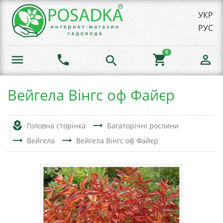
УКР
РУС
0
menu
phone
shopping_cart
person_outline
search
Вейгела Вінгс оф Файєр
local_florist
trending_flat
Головна сторінка
Багаторічні рослини
trending_flat
trending_flat
Вейгела
Вейгела Вінгс оф Файєр