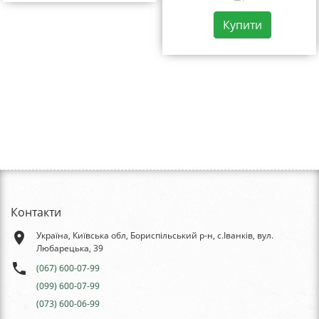
Купити
Контакти
place
Україна, Київська обл, Бориспільський р-н, с.Іванків, вул.
Любарецька, 39
phone
(067) 600-07-99
(099) 600-07-99
(073) 600-06-99