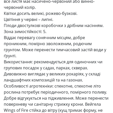
все листя має насичено-червоний або винно-
червоний колір.
Квітки досить великі, рожево-бузкові.
Цвітіння у червні – липні.
Плоди двостулкові коробочки з дрібним насінням.
Зона зимостійкості: 5.
Віддає перевагу сонячним місцям, добре
проникним, помірно зволоженим, родючим
грунтом. Може перенести тимчасовий застій води у
ґрунті.
Використання: рекомендується для одиночних чи
групових посадок у садах, парках, скверах.
Дивовижно виглядає у великих рокаріях, у складі
ландшафтних композицій та на газонах.
Особливості агротехніки: спекотне, спекотне літо
рослина потребує періодичного, помірного поливу.
Добре відгукується на підживлення. Може перенести
поверхневу чи санітарну стрижку крони. Вейгела
Wings of Fire стійка до вітру (кущ тримає форму, не