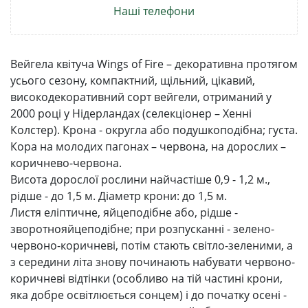
Наші телефони
Вейгела квітуча Wings of Fire – декоративна протягом
усього сезону, компактний, щільний, цікавий,
високодекоративний сорт вейгели, отриманий у
2000 році у Нідерландах (селекціонер – Хенні
Колстер). Крона - округла або подушкоподібна; густа.
Кора на молодих пагонах – червона, на дорослих –
коричнево-червона.
Висота дорослої рослини найчастіше 0,9 - 1,2 м.,
рідше - до 1,5 м. Діаметр крони: до 1,5 м.
Листя еліптичне, яйцеподібне або, рідше -
зворотнояйцеподібне; при розпусканні - зелено-
червоно-коричневі, потім стають світло-зеленими, а
з середини літа знову починають набувати червоно-
коричневі відтінки (особливо на тій частині крони,
яка добре освітлюється сонцем) і до початку осені -