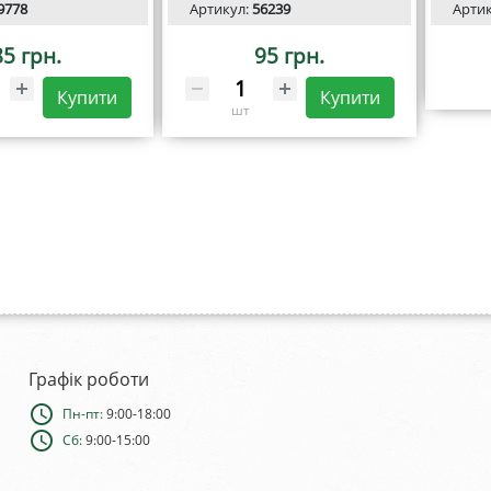
9778
Артикул:
56239
Арти
85 грн.
95 грн.
Купити
Купити
шт
Графік роботи
schedule
Пн-пт:
9:00-18:00
schedule
Сб:
9:00-15:00