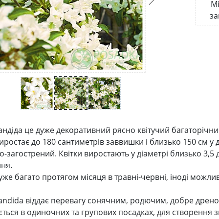
Мі
за
андіда це дуже декоративний рясно квітучий багаторічн
иростає до 180 сантиметрів заввишки і близько 150 см у 
-загострений. Квітки виростають у діаметрі близько 3,5 
ня.
уже багато протягом місяця в травні-червні, іноді можли
andida віддає перевагу сонячним, родючим, добре дрен
ється в одиночних та групових посадках, для створення 