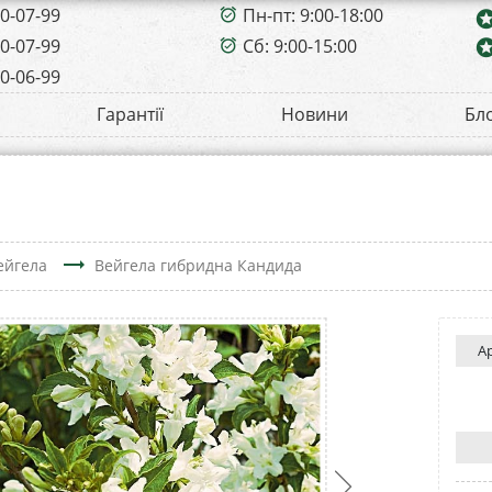
00-07-99
Пн-пт: 9:00-18:00
alarm_on
sta
00-07-99
Сб: 9:00-15:00
sta
alarm_on
00-06-99
Гарантії
Новини
Бл
trending_flat
ейгела
Вейгела гибридна Кандида
А