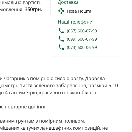
Доставка
німальна вартість
мовлення:
350грн.
open_with
Нова Пошта
Наші телефони
local_phone
(067) 600-07-99
local_phone
(099) 600-07-99
local_phone
(073) 600-06-99
ий чагарник з помірною силою росту. Доросла
діаметрі. Листя зеленого забарвлення, розміри 6-10
до 4 сантиметрів, красивого сніжно-білого
ве повторне цвітіння.
ованим грунтам з помірним поливом.
змішаних квітучих ландшафтних композицій, не