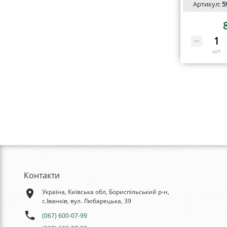
Артикул:
5
шт
Контакти
place
Україна, Київська обл, Бориспільський р-н,
с.Іванків, вул. Любарецька, 39
phone
(067) 600-07-99