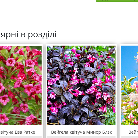
ярні в розділі
вітуча Ева Ратке
Вейгела квітуча Минор Блэк
Вейг