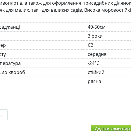
ивоплотів, а також для оформлення присадибних ділянок 
як для малих, так і для великих садів. Висока морозостійкі
 саджанці
40-50см
3 роки
нер
С2
сту
середня
мпература
-24°C
ь до хвороб
стійкий
рясна
і
Додати коментар