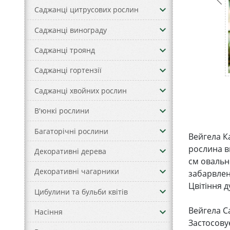
keyboard_arrow_down
Саджанці цитрусових рослин
keyboard_arrow_down
Саджанці винограду
keyboard_arrow_down
Саджанці троянд
keyboard_arrow_down
Саджанці гортензії
keyboard_arrow_down
Саджанці хвойних рослин
keyboard_arrow_down
В'юнкі рослини
keyboard_arrow_down
Багаторічні рослини
Вейгела К
рослина в
keyboard_arrow_down
Декоративні дерева
см овально
keyboard_arrow_down
Декоративні чагарники
забарвлен
Цвітіння д
keyboard_arrow_down
Цибулини та бульби квітів
Вейгела C
keyboard_arrow_down
Насіння
Застосову