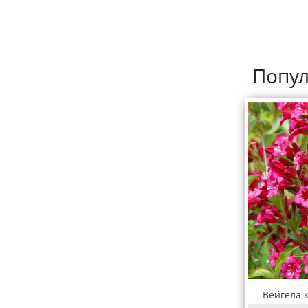
Попул
Вейгела к