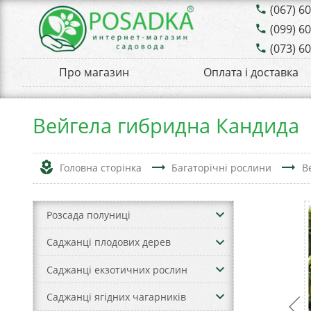
(067) 6
phone
(099) 6
phone
(073) 6
phone
Про магазин
Оплата і доставка
Вейгела гибридна Кандида
local_florist
trending_flat
trending_flat
Головна сторінка
Багаторічні рослини
В
keyboard_arrow_down
Розсада полуниці
keyboard_arrow_down
Саджанці плодових дерев
keyboard_arrow_down
Саджанці екзотичних рослин
keyboard_arrow_down
Саджанці ягідних чагарників