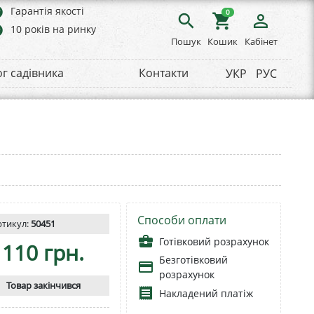
rs
Гарантія якості
0
search
shopping_cart
person_outline
rs
10 років на ринку
Пошук
Кошик
Кабінет
ог садівника
Контакти
УКР
РУС
Способи оплати
ртикул:
50451
business_center
Готівковий розрахунок
110 грн.
Безготівковий
payment
розрахунок
Товар закінчився
receipt
Накладений платіж