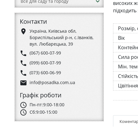
keyboard_arrow_down
Все для саду та городу
високих ж
підходить 
Контакти
Розмір,
place
Україна, Київська обл,
Бориспільський р-н, с.Іванків,
Вік
вул. Любарецька, 39
Контей
phone
(067) 600-07-99
Сила ро
phone
(099) 600-07-99
Мін. те
phone
(073) 600-06-99
Стійкіст
email
info@posadka.com.ua
Цвітіння
Графік роботи
schedule
Пн-пт:
9:00-18:00
schedule
Сб:
9:00-15:00
Коментар