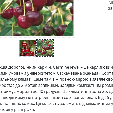
Мі
за
кція Дорогоцінний кармін, Carmine Jewel – це карликовий
ими умовами університетом Саскачевана (Канада). Сорт
альному кліматі. Саме там він повною мірою виявляє свої 
иростає до 2 метрів заввишки. Завдяки компактним розмі
витримує морози до 40 градусів. Це кліматична зона 2b. 
 плодів йому не потрібен інший сорт-запилювач. Від 15 д
іл та інших комах. Ця кількість залежить від кліматичних
торії у різні роки.