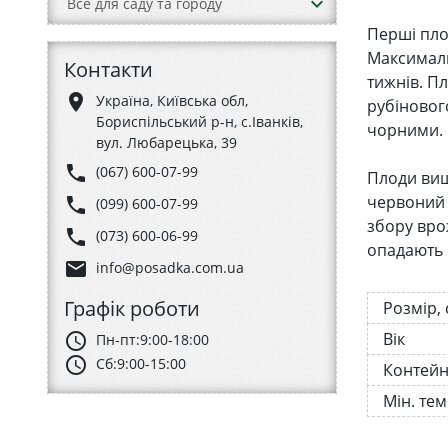
keyboard_arrow_down
Все для саду та городу
Перші пло
Максимальн
Контакти
тижнів. Пл
place
Україна, Київська обл,
рубіновог
Бориспільський р-н, с.Іванків,
чорними. Н
вул. Любарецька, 39
phone
(067) 600-07-99
Плоди виш
червоний к
phone
(099) 600-07-99
збору врож
phone
(073) 600-06-99
опадають і
email
info@posadka.com.ua
Графік роботи
Розмір,
Вік
schedule
Пн-пт:
9:00-18:00
schedule
Сб:
9:00-15:00
Контей
Мін. те