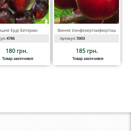
ишня Ерді Бетермо
Виння Уинфехертоифюртош
кул:
4786
Артикул:
5903
180 грн.
185 грн.
Товар закінчився
Товар закінчився