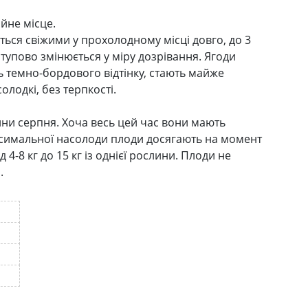
йне місце.
ються свіжими у прохолодному місці довго, до 3
поступово змінюється у міру дозрівання. Ягоди
ь темно-бордового відтінку, стають майже
олодкі, без терпкості.
ини серпня. Хоча весь цей час вони мають
 Максимальної насолоди плоди досягають на момент
-8 кг до 15 кг із однієї рослини. Плоди не
.