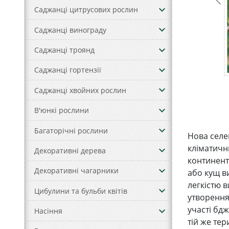
keyboard_arrow_down
Саджанці цитрусових рослин
keyboard_arrow_down
Саджанці винограду
keyboard_arrow_down
Саджанці троянд
keyboard_arrow_down
Саджанці гортензії
keyboard_arrow_down
Саджанці хвойних рослин
keyboard_arrow_down
В'юнкі рослини
keyboard_arrow_down
Багаторічні рослини
Нова селе
кліматичн
keyboard_arrow_down
Декоративні дерева
континент
keyboard_arrow_down
Декоративні чагарники
або кущ в
легкістю 
keyboard_arrow_down
Цибулини та бульби квітів
утворення
участі бдж
keyboard_arrow_down
Насіння
тій же тери