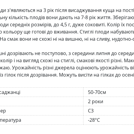
ди з'являються на 3 рік після висаджування куща на пості
у кількість плодів вони дають на 7-8 рік життя. Зберіга
оди середніх розмірів, до 4,5 г, дуже соковиті. Колір їх 
о кольору ще готові до вживання. Стиглі плоди набувают
а смак вони не схожі ні на вишню, ні на сливу, нудотно-с
ні дозрівають не поступово, з середини липня до серед
олір і на вигляд схожі на стиглі, смакові якості різні.
аю. Урожайність різні джерела оцінюють урожайність від 4
з гілок після дозрівання. Можуть висіти на гілках до осені
 саджанці
50-70см
2 роки
нер
С3
мпература
-28°C