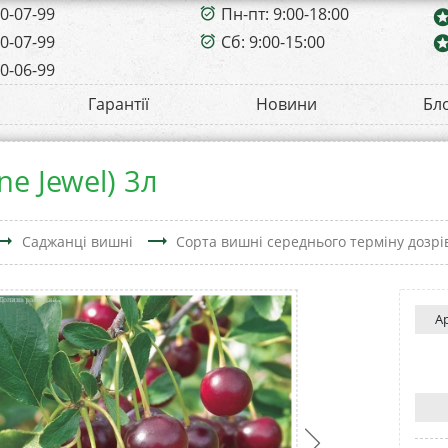
00-07-99
Пн-пт: 9:00-18:00
alarm_on
sta
00-07-99
Сб: 9:00-15:00
sta
alarm_on
00-06-99
Гарантії
Новини
Бл
e Jewel) 3л
ing_flat
trending_flat
Саджанці вишні
Сорта вишні середнього терміну дозр
А