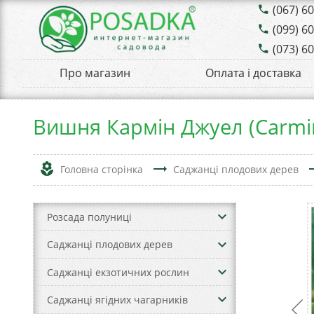
(067) 6
phone
(099) 6
phone
(073) 6
phone
Про магазин
Оплата і доставка
Вишня Кармін Джуел (Carmin
local_florist
trending_flat
trend
Головна сторінка
Саджанці плодових дерев
keyboard_arrow_down
Розсада полуниці
keyboard_arrow_down
Саджанці плодових дерев
keyboard_arrow_down
Саджанці екзотичних рослин
keyboard_arrow_down
Саджанці ягідних чагарників