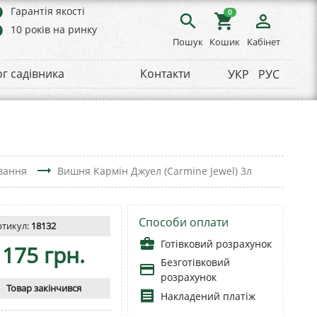
rs
Гарантія якості
0
search
shopping_cart
person_outline
rs
10 років на ринку
Пошук
Кошик
Кабінет
ог садівника
Контакти
УКР
РУС
trending_flat
івання
Вишня Кармін Джуел (Carmine Jewel) 3л
Способи оплати
ртикул:
18132
business_center
Готівковий розрахунок
175 грн.
Безготівковий
payment
розрахунок
Товар закінчився
receipt
Накладений платіж