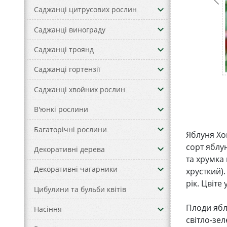
keyboard_arrow_down
Саджанці цитрусових рослин
keyboard_arrow_down
Саджанці винограду
keyboard_arrow_down
Саджанці троянд
keyboard_arrow_down
Саджанці гортензії
keyboard_arrow_down
Саджанці хвойних рослин
keyboard_arrow_down
В'юнкі рослини
keyboard_arrow_down
Багаторічні рослини
Яблуня Хо
сорт яблу
keyboard_arrow_down
Декоративні дерева
та хрумка 
keyboard_arrow_down
Декоративні чагарники
хрусткий)
рік. Цвіте
keyboard_arrow_down
Цибулини та бульби квітів
Плоди яблу
keyboard_arrow_down
Насіння
світло-зе