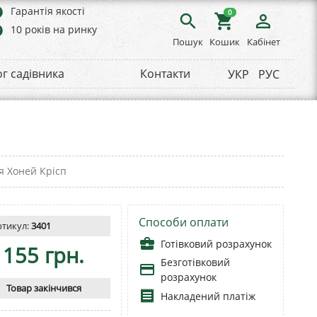
rs
Гарантія якості
0
search
shopping_cart
person_outline
rs
10 років на ринку
Пошук
Кошик
Кабінет
ог садівника
Контакти
УКР
РУС
я Хоней Крісп
Способи оплати
ртикул:
3401
business_center
Готівковий розрахунок
155 грн.
Безготівковий
payment
розрахунок
Товар закінчився
receipt
Накладений платіж