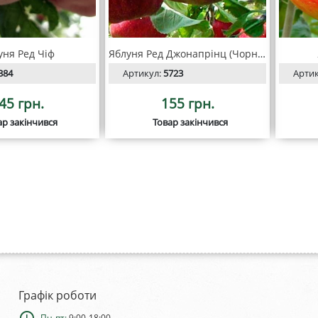
уня Ред Чіф
Яблуня Ред Джонапрінц (Чорний принц)
384
Артикул:
5723
Арти
45 грн.
155 грн.
ар закінчився
Товар закінчився
Графік роботи
schedule
Пн-пт:
9:00-18:00