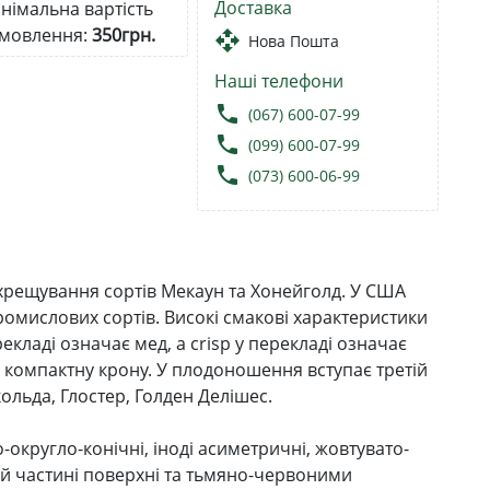
Доставка
німальна вартість
мовлення:
350грн.
open_with
Нова Пошта
Наші телефони
local_phone
(067) 600-07-99
local_phone
(099) 600-07-99
local_phone
(073) 600-06-99
схрещування сортів Мекаун та Хонейголд. У США
ромислових сортів. Високі смакові характеристики
екладі означає мед, а crisp у перекладі означає
є компактну крону. У плодоношення вступає третій
кольда, Глостер, Голден Делішес.
-округло-конічні, іноді асиметричні, жовтувато-
й частині поверхні та тьмяно-червоними