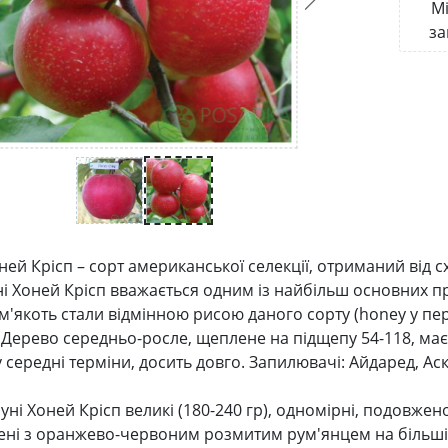
Мі
за
ней Крісп – сорт американської селекції, отриманий від 
ні Хоней Крісп вважається одним із найбільш основних п
м'якоть стали відмінною рисою даного сорту (honey у пер
. Дерево середньо-росле, щеплене на підщепу 54-118, ма
 у середні терміни, досить довго. Запилювачі: Айдаред, Ас
ні Хоней Крісп великі (180-240 гр), одномірні, подовжено
лені з оранжево-червоним розмитим рум'янцем на більші