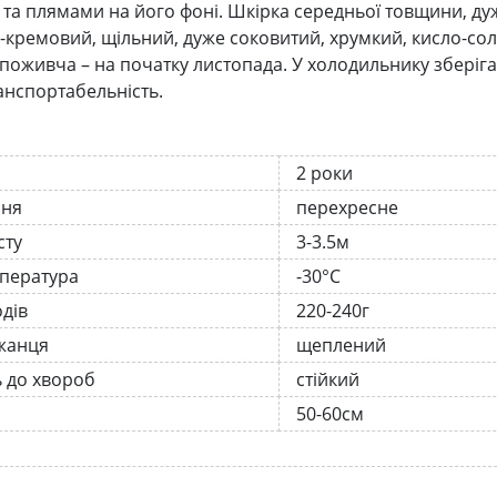
та плямами на його фоні. Шкірка середньої товщини, дуж
-кремовий, щільний, дуже соковитий, хрумкий, кисло-соло
поживча – на початку листопада. У холодильнику зберігає
анспортабельність.
2 роки
ння
перехресне
сту
3-3.5м
мпература
-30°C
одів
220-240г
жанця
щеплений
ь до хвороб
стійкий
50-60см