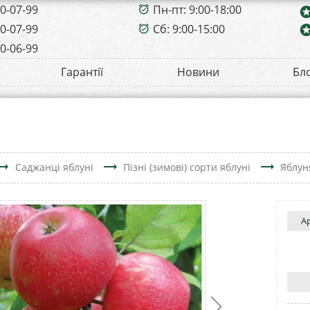
00-07-99
Пн-пт: 9:00-18:00
alarm_on
sta
00-07-99
Сб: 9:00-15:00
sta
alarm_on
00-06-99
Гарантії
Новини
Бл
ing_flat
trending_flat
trending_flat
Саджанці яблуні
Пізні (зимові) сорти яблуні
Яблун
А