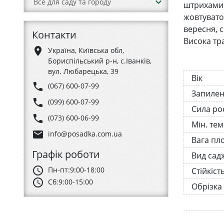
keyboard_arrow_down
Все для саду та городу
штрихами 
жовтувато
вересня, с
Контакти
Висока тр
place
Україна, Київська обл,
Бориспільський р-н, с.Іванків,
вул. Любарецька, 39
Вік
phone
(067) 600-07-99
Запиле
phone
(099) 600-07-99
Сила ро
phone
(073) 600-06-99
Мін. те
email
info@posadka.com.ua
Вага пл
Графік роботи
Вид сад
schedule
Пн-пт:
9:00-18:00
Стійкіст
schedule
Сб:
9:00-15:00
Обрізка