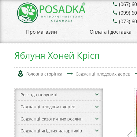
(067) 6
phone
(099) 6
phone
(073) 6
phone
Про магазин
Оплата і доставка
Яблуня Хоней Крісп
local_florist
trending_flat
trend
Головна сторінка
Саджанці плодових дерев
keyboard_arrow_down
Розсада полуниці
keyboard_arrow_down
Саджанці плодових дерев
keyboard_arrow_down
Саджанці екзотичних рослин
keyboard_arrow_down
Саджанці ягідних чагарників