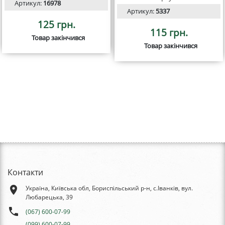
Артикул:
16978
Артикул:
5337
125 грн.
115 грн.
Товар закінчився
Товар закінчився
Контакти
place
Україна, Київська обл, Бориспільський р-н, с.Іванків, вул.
Любарецька, 39
phone
(067) 600-07-99
(099) 600-07-99