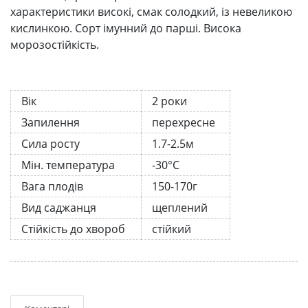
характеристики високі, смак солодкий, із невеликою
кислинкою. Сорт імунний до парші. Висока
морозостійкість.
Вік
2 роки
Запилення
перехресне
Сила росту
1.7-2.5м
Мін. температура
-30°C
Вага плодів
150-170г
Вид саджанця
щеплений
Стійкість до хвороб
стійкий