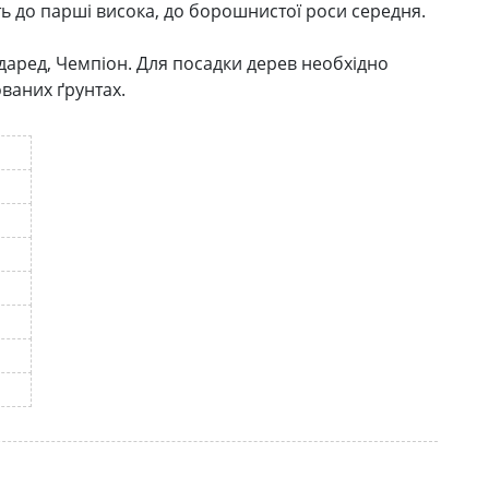
ть до парші висока, до борошнистої роси середня.
даред, Чемпіон. Для посадки дерев необхідно
ованих ґрунтах.