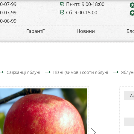
00-07-99
Пн-пт: 9:00-18:00
alarm_on
sta
00-07-99
Сб: 9:00-15:00
sta
alarm_on
00-06-99
Гарантії
Новини
Бл
ing_flat
trending_flat
trending_flat
Саджанці яблуні
Пізні (зимові) сорти яблуні
Яблун
А