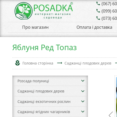
(067) 6
phone
(099) 6
phone
(073) 6
phone
Про магазин
Оплата і доставка
Яблуня Ред Топаз
local_florist
trending_flat
trend
Головна сторінка
Саджанці плодових дерев
keyboard_arrow_down
Розсада полуниці
keyboard_arrow_down
Саджанці плодових дерев
keyboard_arrow_down
Саджанці екзотичних рослин
keyboard_arrow_down
Саджанці ягідних чагарників