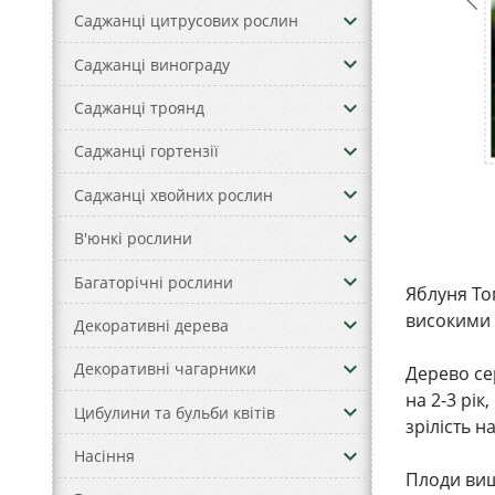
keyboard_arrow_down
Саджанці цитрусових рослин
keyboard_arrow_down
Саджанці винограду
keyboard_arrow_down
Саджанці троянд
keyboard_arrow_down
Саджанці гортензії
keyboard_arrow_down
Саджанці хвойних рослин
keyboard_arrow_down
В'юнкі рослини
keyboard_arrow_down
Багаторічні рослини
Яблуня Топ
високими 
keyboard_arrow_down
Декоративні дерева
keyboard_arrow_down
Декоративні чагарники
Дерево се
на 2-3 рі
keyboard_arrow_down
Цибулини та бульби квітів
зрілість н
keyboard_arrow_down
Насіння
Плоди вищ