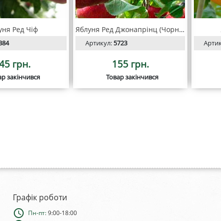
уня Ред Чіф
Яблуня Ред Джонапрінц (Чорний принц)
384
Артикул:
5723
Арти
45 грн.
155 грн.
ар закінчився
Товар закінчився
Графік роботи
schedule
Пн-пт:
9:00-18:00