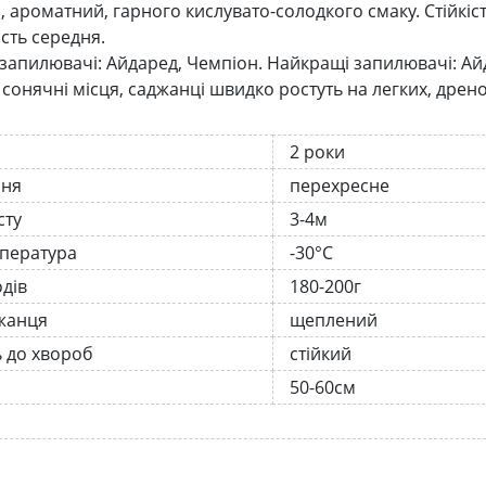
, ароматний, гарного кислувато-солодкого смаку. Стійкіс
сть середня.
запилювачі: Айдаред, Чемпіон. Найкращі запилювачі: Ай
 сонячні місця, саджанці швидко ростуть на легких, дрен
2 роки
ння
перехресне
сту
3-4м
мпература
-30°C
одів
180-200г
жанця
щеплений
ь до хвороб
стійкий
50-60см