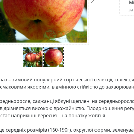
Мі
за
аз – зимовий популярний сорт чеської селекції, селекція
смаковими якостями, відмінною стійкістю до захворюва
редньоросле, саджанці яблуні щеплені на середньоросл
к, відрізняється високою врожайністю. Плодоношення регу
астає наприкінці вересня – на початку жовтня.
е середніх розмірів (160-190г), округлої форми, зеленув