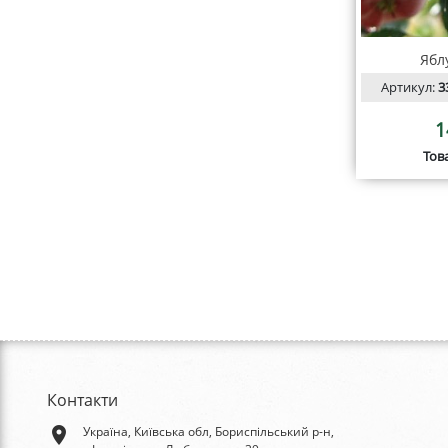
Ябл
Артикул:
3
1
Тов
Контакти
place
Україна, Київська обл, Бориспільський р-н,