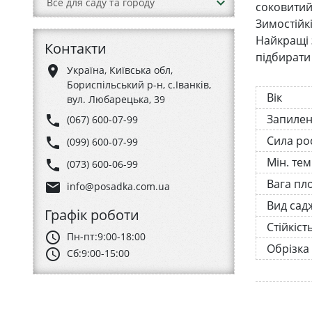
keyboard_arrow_down
Все для саду та городу
соковитий
Зимостійкі
Найкращі 
Контакти
підбирати
place
Україна, Київська обл,
Бориспільський р-н, с.Іванків,
Вік
вул. Любарецька, 39
Запиле
phone
(067) 600-07-99
Сила ро
phone
(099) 600-07-99
Мін. те
phone
(073) 600-06-99
Вага пл
email
info@posadka.com.ua
Вид сад
Графік роботи
Стійкіст
schedule
Пн-пт:
9:00-18:00
Обрізка
schedule
Сб:
9:00-15:00