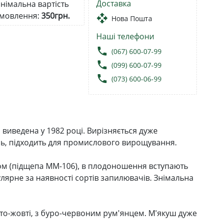
Доставка
німальна вартість
мовлення:
350грн.
open_with
Нова Пошта
Наші телефони
local_phone
(067) 600-07-99
local_phone
(099) 600-07-99
local_phone
(073) 600-06-99
 виведена у 1982 році. Вирізняється дуже
нь, підходить для промислового вирощування.
ом (підщепа ММ-106), в плодоношення вступають
лярне за наявності сортів запилювачів. Знімальна
ато-жовті, з буро-червоним рум'янцем. М'якуш дуже