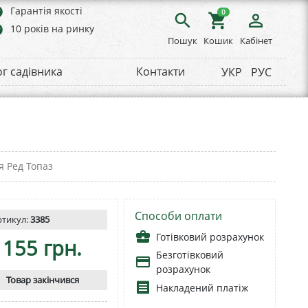
rs
Гарантія якості
0
search
shopping_cart
person_outline
rs
10 років на ринку
Пошук
Кошик
Кабінет
ог садівника
Контакти
УКР
РУС
я Ред Топаз
Способи оплати
ртикул:
3385
business_center
Готівковий розрахунок
155 грн.
Безготівковий
payment
розрахунок
Товар закінчився
receipt
Накладений платіж