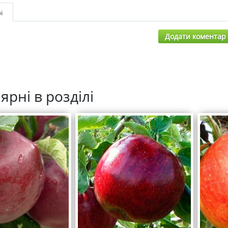
і
Додати коментар
ярні в розділі