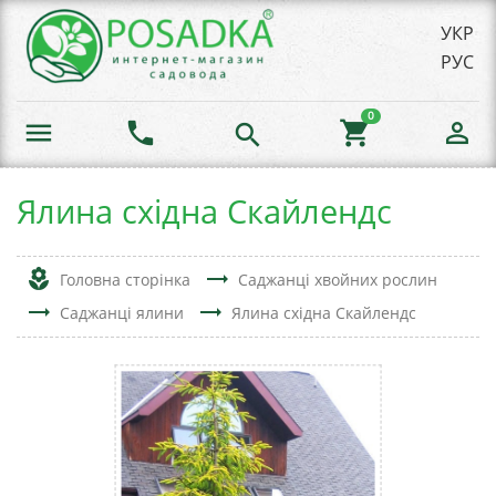
УКР
РУС
0
menu
phone
shopping_cart
person_outline
search
Ялина східна Скайлендс
local_florist
trending_flat
Головна сторінка
Саджанці хвойних рослин
trending_flat
trending_flat
Саджанці ялини
Ялина східна Скайлендс