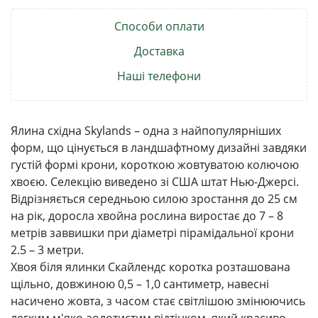
Способи оплати
Доставка
Наші телефони
Ялина східна Skylands – одна з найпопулярніших
форм, що цінується в ландшафтному дизайні завдяки
густій ​​формі крони, короткою жовтуватою колючою
хвоєю. Селекцію виведено зі США штат Нью-Джерсі.
Відрізняється середньою силою зростання до 25 см
на рік, доросла хвойна рослина виростає до 7 – 8
метрів заввишки при діаметрі пірамідальної крони
2.5 – 3 метри.
Хвоя біля ялинки Скайлендс коротка розташована
щільно, довжиною 0,5 – 1,0 сантиметр, навесні
насичено жовта, з часом стає світлішою змінюючись
легким м'яко-золотистим відтінком, який красиво