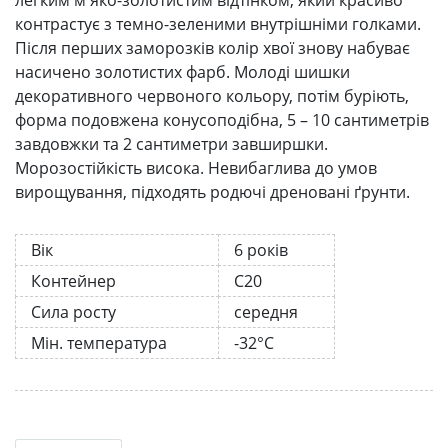
контрастує з темно-зеленими внутрішніми голками.
Після перших заморозків колір хвої знову набуває
насичено золотистих фарб. Молоді шишки
декоративного червоного кольору, потім буріють,
форма подовжена конусоподібна, 5 – 10 сантиметрів
завдовжки та 2 сантиметри завширшки.
Морозостійкість висока. Невибаглива до умов
вирощування, підходять родючі дреновані ґрунти.
Вік
6 років
Контейнер
С20
Сила росту
середня
Мін. температура
-32°C