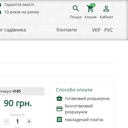
rs
Гарантія якості
0
search
shopping_cart
person_outline
rs
10 років на ринку
Пошук
Кошик
Кабінет
ог садівника
Контакти
УКР
РУС
Способи оплати
ртикул:
4185
business_center
Готівковий розрахунок
90 грн.
Безготівковий
payment
розрахунок
Кількість
receipt
Накладений платіж
шт