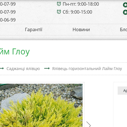
00-07-99
Пн-пт: 9:00-18:00
alarm_on
sta
00-07-99
Сб: 9:00-15:00
sta
alarm_on
00-06-99
Гарантії
Новини
Бл
йм Глоу
ding_flat
trending_flat
Саджанці ялівцю
Ялівець горизонтальний Лайм Глоу
А