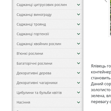
keyboard_arrow_down
Саджанці цитрусових рослин
keyboard_arrow_down
Саджанці винограду
keyboard_arrow_down
Саджанці троянд
keyboard_arrow_down
Саджанці гортензії
keyboard_arrow_down
Саджанці хвойних рослин
keyboard_arrow_down
В'юнкі рослини
keyboard_arrow_down
Багаторічні рослини
Ялівець г
контейнер
keyboard_arrow_down
Декоративні дерева
становить 
keyboard_arrow_down
Декоративні чагарники
Даний сор
золотисто
keyboard_arrow_down
Цибулини та бульби квітів
зелена, вл
перевагу 
keyboard_arrow_down
Насіння