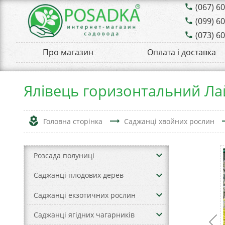
(067) 6
phone
(099) 6
phone
(073) 6
phone
Про магазин
Оплата і доставка
Ялівець горизонтальний Ла
local_florist
trending_flat
tren
Головна сторінка
Саджанці хвойних рослин
keyboard_arrow_down
Розсада полуниці
keyboard_arrow_down
Саджанці плодових дерев
keyboard_arrow_down
Саджанці екзотичних рослин
keyboard_arrow_down
Саджанці ягідних чагарників