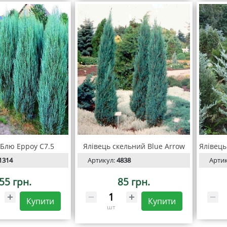
 Блю Ерроy С7.5
Ялівець скельний Blue Arrow
1314
Артикул:
4838
Арти
55 грн.
85 грн.
Купити
Купити
шт