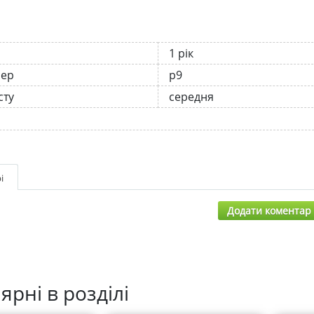
1 рік
нер
р9
сту
середня
і
Додати коментар
ярні в розділі