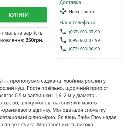
Доставка
open_with
Нова Пошта
КУПИТИ
Наші телефони
local_phone
(067) 600-07-99
німальна вартість
local_phone
мовлення:
350грн.
(099) 600-07-99
local_phone
(073) 600-06-99
low) — пропонуємо саджанці хвойних рослин у
ослий кущ. Росте повільно, щорічний приріст
сягає 0,5 м заввишки і 1,6–2 м у діаметрі.
 хвоєю, влітку молоді пагони якої мають
-оранжевого відтінку. Молода хвоя спочатку
 розташовані рівномірно. Ялівець Лайм Глоу надає
 посухостійка. Морозостійкість висока.