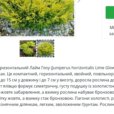
Мі
за
оризонтальний Лайм Глоу (Juniperus horizontalis Lime G
ах. Це компактний, горизонтальний, хвойний, повільнор
до 15 см у довжину і до 7 см у висоту, доросла рослина до
т ялівцю формує симетричну, густу подушку із золотистою
-жовте забарвлення, а взимку рослина набуває бронзово
ітку жовтіє, а взимку стає бронзовою. Пагони золотисті,
сонячним ділянкам, легким, зволоженим ґрунтам. Рослина