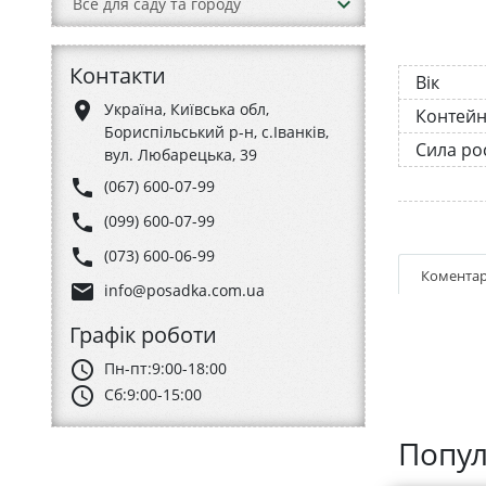
keyboard_arrow_down
Все для саду та городу
Контакти
Вік
place
Україна, Київська обл,
Контей
Бориспільський р-н, с.Іванків,
Сила ро
вул. Любарецька, 39
phone
(067) 600-07-99
phone
(099) 600-07-99
phone
(073) 600-06-99
Коментар
email
info@posadka.com.ua
Графік роботи
schedule
Пн-пт:
9:00-18:00
schedule
Сб:
9:00-15:00
Попул