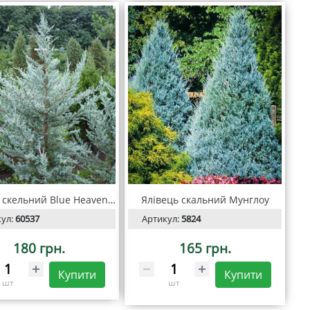
Ялівець скельний Blue Heaven (Блю Хевен)
Ялівець скальний Мунглоу
кул:
60537
Артикул:
5824
180 грн.
165 грн.
Купити
Купити
шт
шт