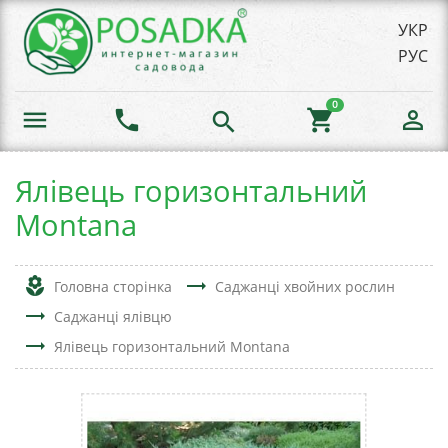
УКР
РУС
0
menu
phone
shopping_cart
person_outline
search
Ялівець горизонтальний
Montana
local_florist
trending_flat
Головна сторінка
Саджанці хвойних рослин
trending_flat
Саджанці ялівцю
trending_flat
Ялівець горизонтальний Montana