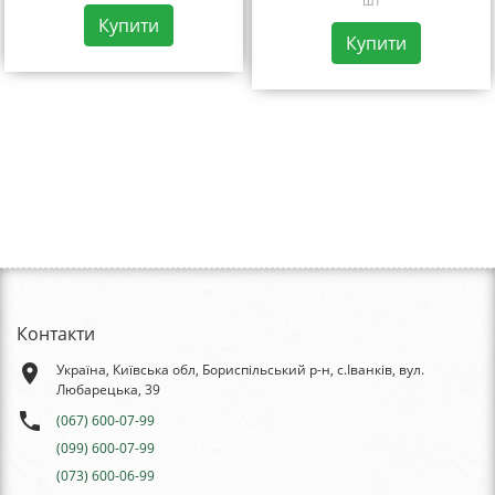
шт
Купити
Купити
Контакти
place
Україна, Київська обл, Бориспільський р-н, с.Іванків, вул.
Любарецька, 39
phone
(067) 600-07-99
(099) 600-07-99
(073) 600-06-99