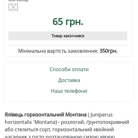
1Л
65 грн.
Товар закінчився
Мінімальна вартість замовлення:
350грн.
Способи оплати
Доставка
Наші телефони
Ялівець горизонтальний Монтана
(
Juniperus
horizontalis 'Montana) -
розлогий,
ґрунтопокривний
або стелиться сорт, горизонтальний хвойний
чагарник з густо розташованою сизою хвоєю.