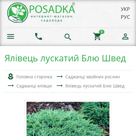
УКР
РУС
0
menu
phone
shopping_cart
person_outline
search
Ялівець лускатий Блю Швед
local_florist
trending_flat
Головна сторінка
Саджанці хвойних рослин
trending_flat
trending_flat
Саджанці ялівцю
Ялівець лускатий Блю Швед