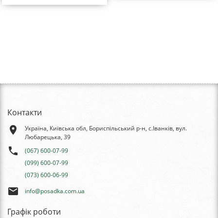
Контакти
place
Україна, Київська обл, Бориспільський р-н, с.Іванків, вул.
Любарецька, 39
phone
(067) 600-07-99
(099) 600-07-99
(073) 600-06-99
email
info@posadka.com.ua
Графік роботи