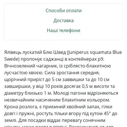
Способи оплати
Доставка
Наші телефони
Ялівець лускатий Блю Швед (Juniperus squamata Blue
Swede) пропонує саджанці в контейнерах р9.
Вічнозелений чагарник, із сріблясто-блакитною
лусчастою хвоєю. Сила зростання середня,
щорічний приріст до 5 см заввишки та до 10 см
завширшки, у віці 10 років досягає 0,5 м висоти та
діаметру близько 1 м. Молоді пагони відрізняються
незвичайним насиченим блакитним кольором.
Крона розлога, є приємний хвойний запах, гілки
довгі і пружні, ростуть тільки вгору під кутом 45° до
землі. Для посадки віддає перевагу сонячним
місцям, може рости в півтіні. Рекомендується для