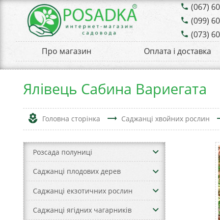
(067) 6
phone
(099) 6
phone
(073) 6
phone
Про магазин
Оплата і доставка
Ялівець Сабина Вариегата
local_florist
trending_flat
tren
Головна сторінка
Саджанці хвойних рослин
keyboard_arrow_down
Розсада полуниці
keyboard_arrow_down
Саджанці плодових дерев
keyboard_arrow_down
Саджанці екзотичних рослин
keyboard_arrow_down
Саджанці ягідних чагарників