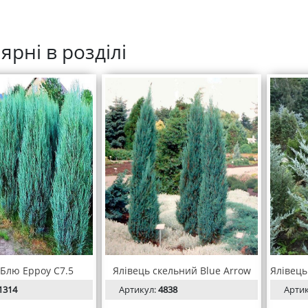
ярні в розділі
 Блю Ерроy С7.5
Ялівець скельний Blue Arrow
1314
Артикул:
4838
Арти