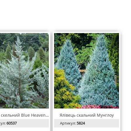
Ялівець скельний Blue Heaven (Блю Хевен)
Ялівець скальний Мунглоу
кул:
60537
Артикул:
5824