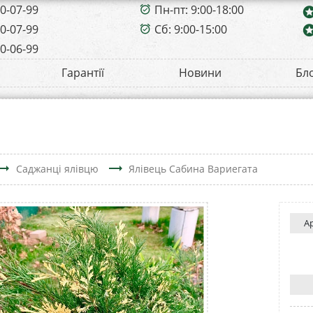
00-07-99
Пн-пт: 9:00-18:00
alarm_on
sta
00-07-99
Сб: 9:00-15:00
sta
alarm_on
00-06-99
Гарантії
Новини
Бл
ding_flat
trending_flat
Саджанці ялівцю
Ялівець Сабина Вариегата
А