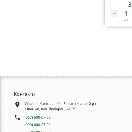
3
шт
Контакти
place
Україна, Київська обл, Бориспільський р-н,
с.Іванків, вул. Любарецька, 39
phone
(067) 600-07-99
(099) 600-07-99