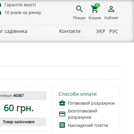
rs
Гарантія якості
0
search
shopping_cart
person_outline
rs
10 років на ринку
Пошук
Кошик
Кабінет
ог садівника
Контакти
УКР
РУС
Способи оплати
ртикул:
46387
business_center
Готівковий розрахунок
60 грн.
Безготівковий
payment
розрахунок
Товар закінчився
receipt
Накладений платіж