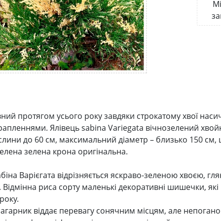
Мі
за
ний протягом усього року завдяки строкатому хвої нас
рапленнями. Ялівець sabina Variegata вічнозелений хво
слини до 60 см, максимальний діаметр – близько 150 см, 
елена зелена крона оригінальна.
абіна Варієгата відрізняється яскраво-зеленою хвоєю, гл
 Відмінна риса сорту маленькі декоративні шишечки, які
року.
агарник віддає перевагу сонячним місцям, але непогано п