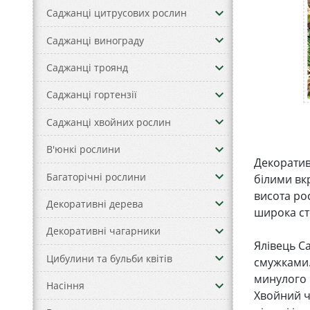
keyboard_arrow_down
Саджанці цитрусових рослин
keyboard_arrow_down
Саджанці винограду
keyboard_arrow_down
Саджанці троянд
keyboard_arrow_down
Саджанці гортензії
keyboard_arrow_down
Саджанці хвойних рослин
keyboard_arrow_down
В'юнкі рослини
Декоратив
keyboard_arrow_down
Багаторічні рослини
білими вк
висота ро
keyboard_arrow_down
Декоративні дерева
широка ст
keyboard_arrow_down
Декоративні чагарники
Ялівець С
keyboard_arrow_down
Цибулини та бульби квітів
смужками.
минулого 
keyboard_arrow_down
Насіння
Хвойний ч