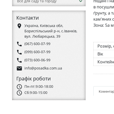
keyboard_arrow_down
піщані і 
Все для саду та городу
в посушли
ґрунту, а 
Контакти
кам'яних с
Зона: 5a м
place
Україна, Київська обл,
Бориспільський р-н, с.Іванків,
вул. Любарецька, 39
phone
(067) 600-07-99
Розмір,
phone
(099) 600-07-99
Вік
phone
(073) 600-06-99
Контей
email
info@posadka.com.ua
Графік роботи
schedule
Пн-пт:
9:00-18:00
Коментар
schedule
Сб:
9:00-15:00