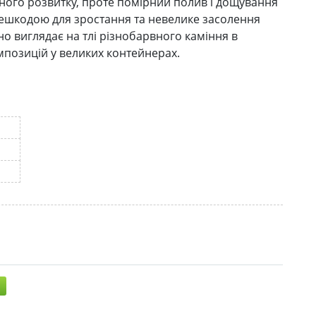
льного розвитку, проте помірний полив і дощування
решкодою для зростання та невелике засолення
нно виглядає на тлі різнобарвного каміння в
композицій у великих контейнерах.