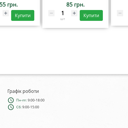
55 грн.
85 грн.
Купити
Купити
шт
Графік роботи
schedule
Пн-пт:
9:00-18:00
schedule
Сб:
9:00-15:00