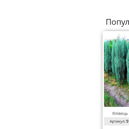
Попул
Ялівець
Артикул:
5