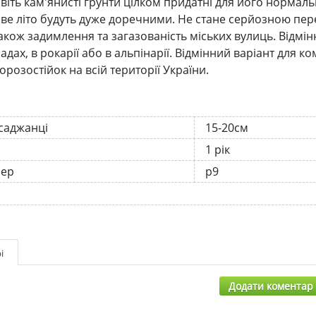
навіть кам'янисті ґрунти цілком придатні для його норма
ве літо будуть дуже доречними. Не стане серйозною пе
також задимлення та загазованість міських вулиць. Відмі
адах, в рокарії або в альпінарії. Відмінний варіант для 
орозостійок на всій території України.
 саджанці
15-20см
1 рік
нер
р9
і
Додати коментар