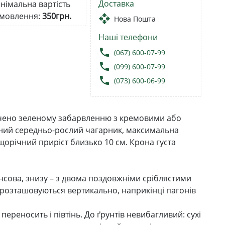
Доставка
німальна вартість
мовлення:
350грн.
open_with
Нова Пошта
Наші телефони
local_phone
(067) 600-07-99
local_phone
(099) 600-07-99
local_phone
(073) 600-06-99
ичено зеленому забарвленню з кремовими або
йний середньо-рослий чагарник, максимальна
щорічний приріст близько 10 см. Крона густа
янсова, знизу – з двома поздовжніми сріблястими
 розташовуються вертикально, наприкінці пагонів
ереносить і півтінь. До ґрунтів невибагливий: сухі