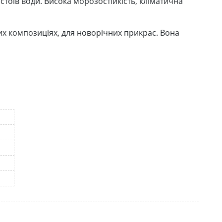
тоїв води. Висока морозостійкість, кліматична
их композиціях, для новорічних прикрас. Вона