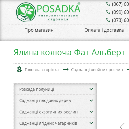
(067) 6
phone
(099) 6
phone
(073) 6
phone
Про магазин
Оплата і доставка
Ялина колюча Фат Альберт
local_florist
trending_flat
tren
Головна сторінка
Саджанці хвойних рослин
keyboard_arrow_down
Розсада полуниці
keyboard_arrow_down
Саджанці плодових дерев
keyboard_arrow_down
Саджанці екзотичних рослин
keyboard_arrow_down
Саджанці ягідних чагарників