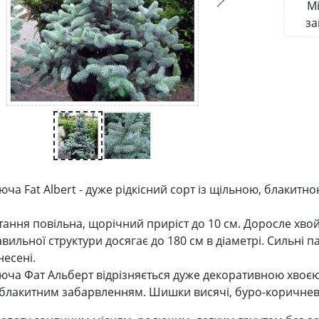
Мі
за
юча Fat Albert - дуже рідкісний сорт із щільною, блаки
тання повільна, щорічний приріст до 10 см. Доросле хвой
вильної структури досягає до 180 см в діаметрі. Сильні п
несені.
юча Фат Альберт відрізняється дуже декоративною хвоєю,
блакитним забарвленням. Шишки висячі, буро-коричне