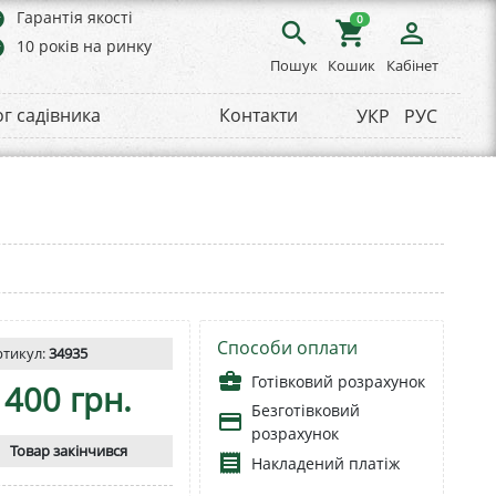
rs
Гарантія якості
0
search
shopping_cart
person_outline
rs
10 років на ринку
Пошук
Кошик
Кабінет
ог садівника
Контакти
УКР
РУС
Способи оплати
ртикул:
34935
business_center
Готівковий розрахунок
400 грн.
Безготівковий
payment
розрахунок
Товар закінчився
receipt
Накладений платіж