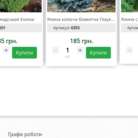
надськая Коніка
Ялина колюча блакитна Глаука Маджестик Блю
201
Артикул:
6353
Арти
85 грн.
185 грн.
Купити
Купити
шт
Графік роботи