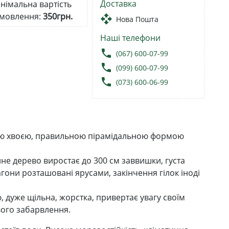
Доставка
німальна вартість
мовлення:
350грн.
open_with
Нова Пошта
Наші телефони
local_phone
(067) 600-07-99
local_phone
(099) 600-07-99
local_phone
(073) 600-06-99
тною хвоєю, правильною пірамідальною формою
не дерево виростає до 300 см заввишки, густа
агони розташовані ярусами, закінчення гілок іноді
 дуже щільна, жорстка, привертає увагу своїм
вого забарвлення.