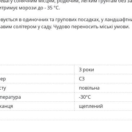
ревагу сонячним місцям, родючим, легким грунтам без зас
витримує морози до - 35 °С.
вується в одиночних та групових посадках, у ландшафтн
равим солітером у саду. Чудово переносить міські умови.
3 роки
нер
С3
сту
повільна
мпература
-30°C
жанця
щеплений