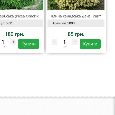
Ялина сербська (Picea Omorika) C3
Ялина канадська Дейзі Уайт
кул:
5821
Артикул:
5000
180 грн.
85 грн.
Купити
Купити
шт
шт