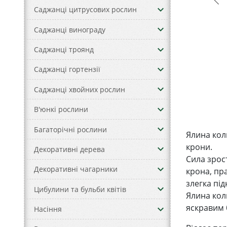
keyboard_arrow_down
Саджанці цитрусових рослин
keyboard_arrow_down
Саджанці винограду
keyboard_arrow_down
Саджанці троянд
keyboard_arrow_down
Саджанці гортензії
keyboard_arrow_down
Саджанці хвойних рослин
keyboard_arrow_down
В'юнкі рослини
keyboard_arrow_down
Багаторічні рослини
Ялина кол
крони.
keyboard_arrow_down
Декоративні дерева
Сила зрос
keyboard_arrow_down
Декоративні чагарники
крона, пра
злегка під
keyboard_arrow_down
Цибулини та бульби квітів
Ялина кол
яскравим 
keyboard_arrow_down
Насіння