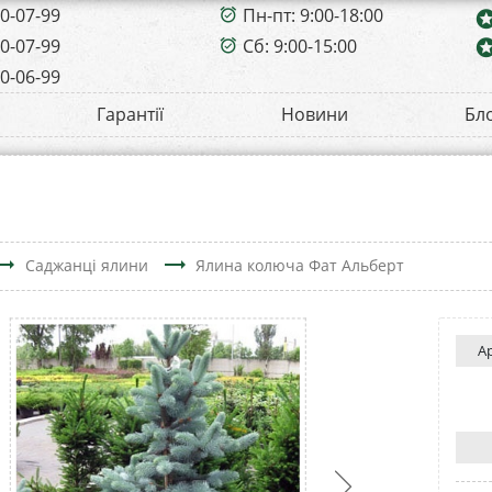
00-07-99
Пн-пт: 9:00-18:00
alarm_on
sta
00-07-99
Сб: 9:00-15:00
sta
alarm_on
00-06-99
Гарантії
Новини
Бл
ding_flat
trending_flat
Саджанці ялини
Ялина колюча Фат Альберт
А