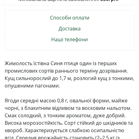
Способи оплати
Доставка
Наші телефони
Жимолость їстівна Синя птиця один із перших
промислових сортів раннього терміну дозрівання.
Кущ сильнорослий до 1,7 м, розлогий кущ з тонкими,
опушеними пагонами.
Ягоди середні масою 0,8 г, овальної форми, майже
чорні, з блакитним відливом та восковим нальотом.
Смак солодкий, з тонким ароматом, дуже добрий.
Висока морозостійкість. Сорт стійкий до шкідників та
хвороб. Характеризується слабкою осипальністю
ягід. Середня врожайність становить (2–2.5 кг із