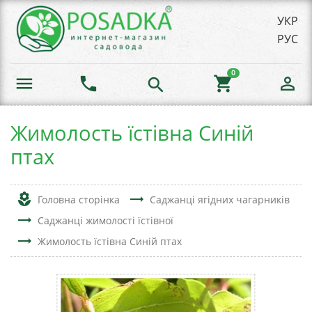
УКР
РУС
0
menu
phone
shopping_cart
person_outline
search
Жимолость їстівна Синій
птах
local_florist
trending_flat
Головна сторінка
Саджанці ягідних чагарників
trending_flat
Саджанці жимолості їстівної
trending_flat
Жимолость їстівна Синій птах