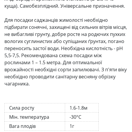
куща). Самобезплідний. Універсальне призначення.
Для посадки саджанців жимолості необхідно
підбирати сонячні, захищені від сильних вітрів місця,
не вибагливі грунту, добре росте на родючих пухких
вологих суглинистих або супіщаних ґрунтах, погано
переносить застої води. Необхідна кислотність - pH
5,5-7,5. Рекомендована схема посадки між
рослинами 1 – 1.5 метра. Для оптимальної
врожайності необхідні сорти запилювачі. З п'яти віку
необхідно проводити санітарну весняну обрізку
чагарника.
Сила росту
1.6-1.8м
Мін. температура
-30°C
Вага плодів
1г