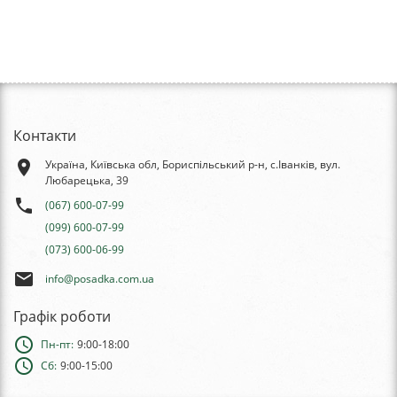
Контакти
place
Україна, Київська обл, Бориспільський р-н, с.Іванків, вул.
Любарецька, 39
phone
(067) 600-07-99
(099) 600-07-99
(073) 600-06-99
email
info@posadka.com.ua
Графік роботи
schedule
Пн-пт:
9:00-18:00
schedule
Сб:
9:00-15:00