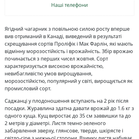
Наші телефони
Ягідний чагарник з повільною силою росту вперше
вив отриманий в Канаді, виведений в результаті
схрещування сортів Проліфік і Мак Фарлін, які мають
відмінну морозостійкість і врожайність. Збір врожаю
починається з перших чисел жовтня. Сорт
характеризується високою врожайністю,
невибагливістю умов вирощування,
морозостійкістю, популярний у світі, вирощується як
промисловий сорт.
Саджанці у плодоношення вступають на 2 рік після
посадки. Журавлина здатна давати врожай до 1.6 кг з
одного куща. Кущ виростає до 35 см заввишки та до
2 метрів у діаметрі. Листя темно-зеленого
забарвлення зверху, глянсове, тверде, шкірясте і
світло-сіре з нижньої сторони. Взимку листя набуває