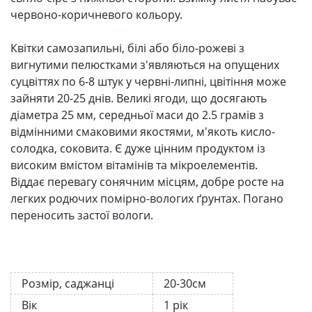
червоно-коричневого кольору.
Квітки самозапильні, білі або біло-рожеві з
вигнутими пелюстками з'являються на опущених
суцвіттях по 6-8 штук у червні-липні, цвітіння може
зайняти 20-25 днів. Великі ягоди, що досягають
діаметра 25 мм, середньої маси до 2.5 грамів з
відмінними смаковими якостями, м'якоть кисло-
солодка, соковита. Є дуже цінним продуктом із
високим вмістом вітамінів та мікроелементів.
Віддає перевагу сонячним місцям, добре росте на
легких родючих помірно-вологих ґрунтах. Погано
переносить застої вологи.
Розмір, саджанці
20-30см
Вік
1 рік