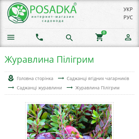
УКР
РУС
0
menu
phone
shopping_cart
person_outline
search
Журавлина Пілігрим
local_florist
trending_flat
Головна сторінка
Саджанці ягідних чагарників
trending_flat
trending_flat
Саджанці журавлини
Журавлина Пілігрим