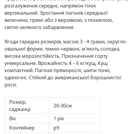
розгалуження середнє, напрямок гілок
вертикальний. Зростання пагонів середньої
величини, прямі або з верхівкою, з пониклою,
світло-зеленого забарвлення.
Ягоди середніх розмірів, масою 3 - 4 грами, округло-
овальної форми, темно-червоні, м'якоть солодка,
висока морозостійкість. Призначення сорту
універсальне.
Врожайність 4 – 6 кг/кущ. Кущ
компактний. Пагони пряморослі, шипи тонкі,
одиночні. Стійкий до американської борошнистої
роси.
Розмір,
20-30см
саджанці
Вік
1 рік
Контейнер
р9