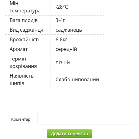
Мін.
-28°C
температура
Вага плодів
3-4г
Вид саджанця
саджанець
Врожайність
6-8кг
Аромат
середній
Термін
пізній
дозрівання
Наявність
Слабошипований
шипів
Коментарі
Додати коментар