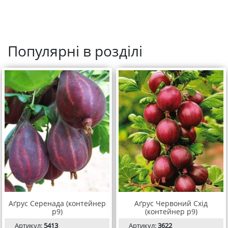
Популярні в розділі
Аґрус Серенада (контейнер
Аґрус Червоний Схід
р9)
(контейнер р9)
Артикул:
5413
Артикул:
3622