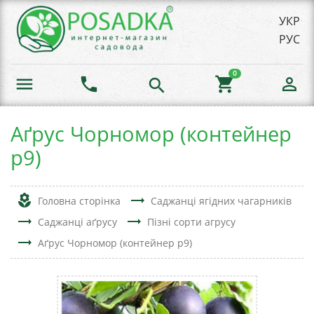
УКР
РУС
0
menu
phone
shopping_cart
person_outline
search
Аґрус Чорномор (контейнер
р9)
local_florist
trending_flat
Головна сторінка
Саджанці ягідних чагарників
trending_flat
trending_flat
Саджанці аґрусу
Пізні сорти агрусу
trending_flat
Аґрус Чорномор (контейнер р9)