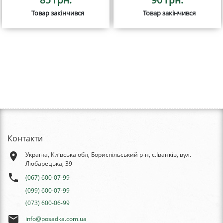
Товар закінчився
Товар закінчився
Контакти
place
Україна, Київська обл, Бориспільський р-н, с.Іванків, вул.
Любарецька, 39
phone
(067) 600-07-99
(099) 600-07-99
(073) 600-06-99
email
info@posadka.com.ua