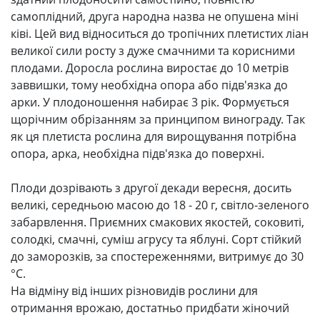
самоплідний, друга народна назва не опушена міні
ківі. Цей вид відноситься до тропічних плетистих ліан
великої сили росту з дуже смачними та корисними
плодами. Доросла рослина виростає до 10 метрів
заввишки, тому необхідна опора або підв'язка до
арки. У плодоношення набирає 3 рік. Формується
щорічним обрізанням за принципом винограду. Так
як ця плетиста рослина для вирощування потрібна
опора, арка, необхідна підв'язка до поверхні.
Плоди дозрівають з другої декади вересня, досить
великі, середньою масою до 18 - 20 г, світло-зеленого
забарвлення. Приємних смакових якостей, соковиті,
солодкі, смачні, суміш агрусу та яблуні. Сорт стійкий
до заморозків, за спостереженнями, витримує до 30
°C.
На відміну від інших різновидів рослини для
отримання врожаю, достатньо придбати жіночий