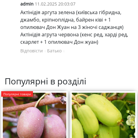
admin
11.02.2025 20:03:07
Актінідія аргута зелена (київська гібридна,
джамбо, кріпноплідна, байрен ківі + 1
опилювач Дон Жуан на 3 жіночі саджанця)
Актінідія агрута червона (кенс ред, харді ред,
скарлет + 1 опилювач Дон жуан)
Відповісти
Батько
Популярні в розділі
Популярні товари