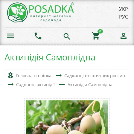
УКР
РУС
0
menu
phone
shopping_cart
person_outline
search
Актинідія Самоплідна
local_florist
trending_flat
Головна сторінка
Саджанці екзотичних рослин
trending_flat
trending_flat
Саджанці актинідії
Актинідія Самоплідна