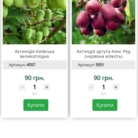
Актинідія Київська
Актінідія аргута Кенс Ред
великоплідна
(червона м'якоть)
Артикул:
4557
Артикул:
5551
90 грн.
90 грн.
шт
шт
Купити
Купити