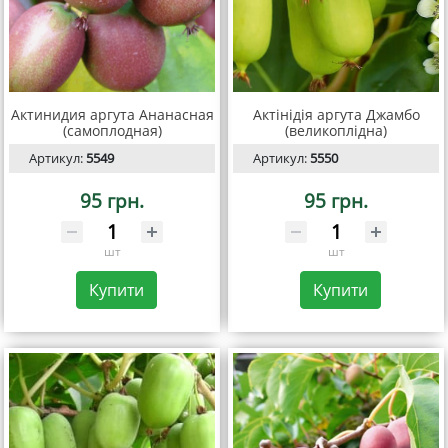
Актинидия аргута Ананасная
Актінідія аргута Джамбо
(самоплодная)
(великоплідна)
Артикул:
5549
Артикул:
5550
95 грн.
95 грн.
шт
шт
Купити
Купити