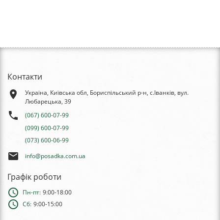
Контакти
place
Україна, Київська обл, Бориспільський р-н, с.Іванків, вул.
Любарецька, 39
phone
(067) 600-07-99
(099) 600-07-99
(073) 600-06-99
email
info@posadka.com.ua
Графік роботи
schedule
Пн-пт:
9:00-18:00
schedule
Сб:
9:00-15:00