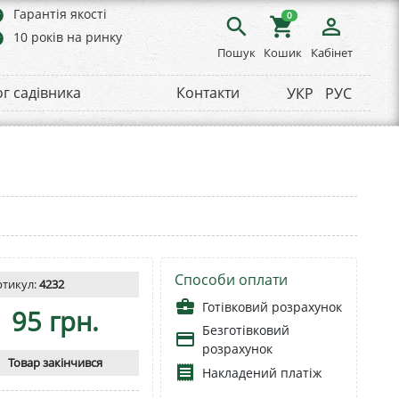
rs
Гарантія якості
0
search
shopping_cart
person_outline
rs
10 років на ринку
Пошук
Кошик
Кабінет
ог садівника
Контакти
УКР
РУС
Способи оплати
ртикул:
4232
business_center
Готівковий розрахунок
95 грн.
Безготівковий
payment
розрахунок
Товар закінчився
receipt
Накладений платіж