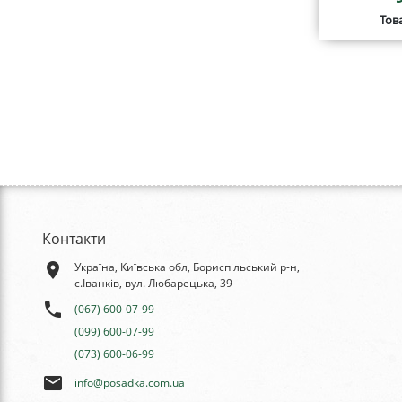
Тов
Контакти
place
Україна, Київська обл, Бориспільський р-н,
с.Іванків, вул. Любарецька, 39
phone
(067) 600-07-99
(099) 600-07-99
(073) 600-06-99
email
info@posadka.com.ua