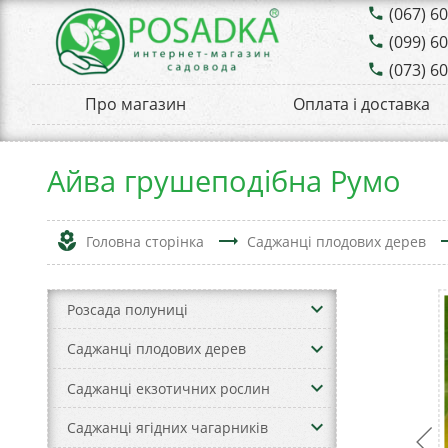
(067) 6
phone
(099) 6
phone
(073) 6
phone
Про магазин
Оплата і доставка
Айва грушеподібна Румо
local_florist
trending_flat
trend
Головна сторінка
Саджанці плодових дерев
keyboard_arrow_down
Розсада полуниці
keyboard_arrow_down
Саджанці плодових дерев
keyboard_arrow_down
Саджанці екзотичних рослин
keyboard_arrow_down
Саджанці ягідних чагарників