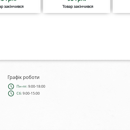
ар закінчився
Товар закінчився
Графік роботи
schedule
Пн-пт:
9:00-18:00
schedule
Сб:
9:00-15:00