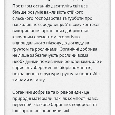
Протягом останніх десятиліть світ все
більше розуміє важливість стійкого
сільського господарства та турботи про
навколишнє середовище. У цьому контексті
використання органічних добрив стає
ключовим елементом екологічно
відповідального підходу до догляду за
ґрунтом та рослинами. Органічні добрива
не лише забезпечують рослини всіма
необхідними поживними речовинами, але й
сприяють збереженню біорізноманіття,
покращенню структури грунту та боротьбі зі
змінами клімату.
Органічні добрива та їх різновиди - це
природні матеріали, такі як компост, навіс,
перегной, кісткове борошно, водорості та
інші органічні речовини, які