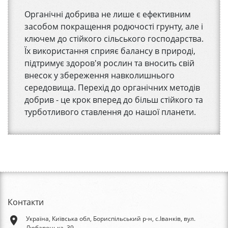
Органічні добрива не лише є ефективним
засобом покращення родючості грунту, але і
ключем до стійкого сільського господарства.
Їх використання сприяє балансу в природі,
підтримує здоров'я рослин та вносить свій
внесок у збереження навколишнього
середовища. Перехід до органічних методів
добрив - це крок вперед до більш стійкого та
турботливого ставлення до нашої планети.
Контакти
place
Україна, Київська обл, Бориспільський р-н, с.Іванків, вул.
Любарецька, 39