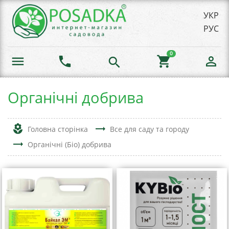
УКР
РУС
0
menu
phone
shopping_cart
person_outline
search
Органічні добрива
local_florist
trending_flat
Головна сторінка
Все для саду та городу
trending_flat
Органічні (Біо) добрива