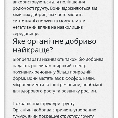
використовуються для поліпшення
родючості грунту. Вони відрізняються від
хімічних добрив, які часто містять
синтетичні сполуки та можуть мати
негативний вплив на навколишнє
середовище.
Яке органічне добриво
найкраще?
Біопрепарати називають також біо добрива
надають рослинам широкий спектр
поживних речовин у більш природній
формі. Вони містять азот, фосфор, калій,
мікроелементи та інші речовини, необхідні
для здорового росту та розвитку рослин.
Покращення структури грунту:
Органічні добрива сприяють утворенню
гумусу, який покращує структуру грунту.