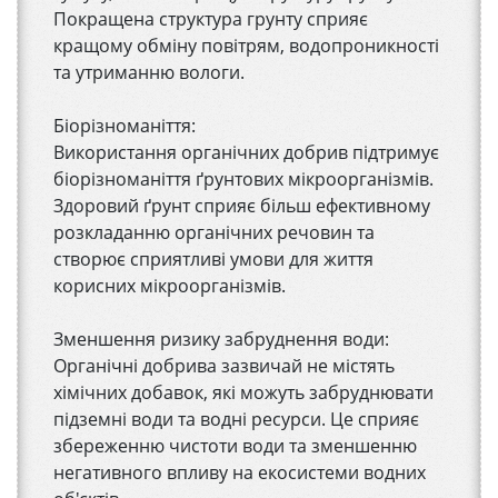
Покращена структура грунту сприяє
кращому обміну повітрям, водопроникності
та утриманню вологи.
Біорізноманіття:
Використання органічних добрив підтримує
біорізноманіття ґрунтових мікроорганізмів.
Здоровий ґрунт сприяє більш ефективному
розкладанню органічних речовин та
створює сприятливі умови для життя
корисних мікроорганізмів.
Зменшення ризику забруднення води:
Органічні добрива зазвичай не містять
хімічних добавок, які можуть забруднювати
підземні води та водні ресурси. Це сприяє
збереженню чистоти води та зменшенню
негативного впливу на екосистеми водних