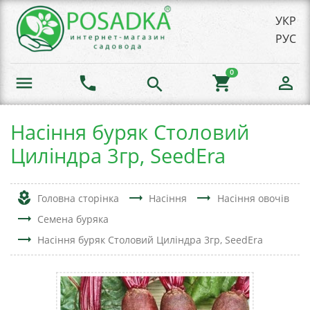
УКР
РУС
0
menu
phone
shopping_cart
person_outline
search
Насіння буряк Столовий
Циліндра 3гр, SeedEra
local_florist
trending_flat
trending_flat
Головна сторінка
Насіння
Насіння овочів
trending_flat
Семена буряка
trending_flat
Насіння буряк Столовий Циліндра 3гр, SeedEra