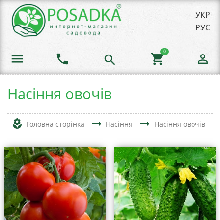
УКР
РУС
0
menu
phone
shopping_cart
person_outline
search
Насіння овочів
local_florist
trending_flat
trending_flat
Головна сторінка
Насіння
Насіння овочів