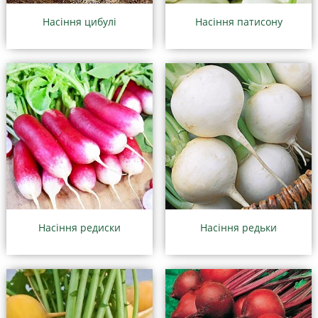
Насіння цибулі
Насіння патисону
Насіння редиски
Насіння редьки