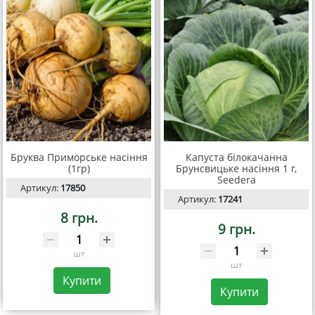
Бруква Приморське насіння
Капуста білокачанна
(1гр)
Брунсвицьке насіння 1 г,
Seedera
Артикул:
17850
Артикул:
17241
8 грн.
9 грн.
шт
шт
Купити
Купити