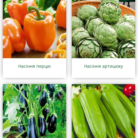
Насіння перцю
Насіння артишоку