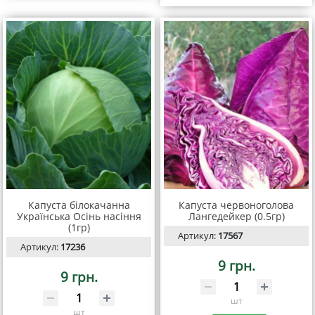
Капуста білокачанна
Капуста червоноголова
Українська Осінь насіння
Лангедейкер (0.5гр)
(1гр)
Артикул:
17567
Артикул:
17236
9 грн.
9 грн.
шт
шт