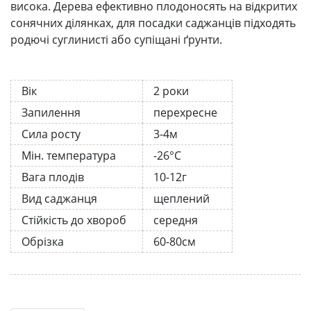
висока. Дерева ефективно плодоносять на відкритих
сонячних ділянках, для посадки саджанців підходять
родючі суглинисті або супіщані ґрунти.
Вік
2 роки
Запилення
перехресне
Сила росту
3-4м
Мін. температура
-26°C
Вага плодів
10-12г
Вид саджанця
щеплений
Стійкість до хвороб
середня
Обрізка
60-80см