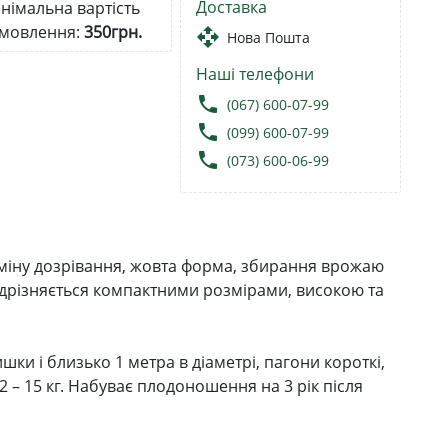
Доставка
німальна вартість
мовлення:
350грн.
open_with
Нова Пошта
Наші телефони
local_phone
(067) 600-07-99
local_phone
(099) 600-07-99
local_phone
(073) 600-06-99
рміну дозрівання, жовта форма, збирання врожаю
Відрізняється компактними розмірами, високою та
ки і близько 1 метра в діаметрі, пагони короткі,
 – 15 кг. Набуває плодоношення на 3 рік після