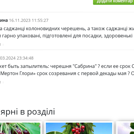
Додати коментар
лина
16.11.2023 11:55:27
 саджанці колоновидних черешень, а також саджанці жимол
гарно упаковані, підготовлені для посадки, здоровенькі і
и
.03.2024 23:34:48
жет быть запылитель: черешня "Сабрина" ? если ее срок 
«Мертон Глори» срок созревания с первой декады мая ? 
и
ярні в розділі