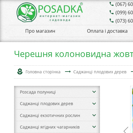
(067) 6
phone
(099) 6
phone
(073) 6
phone
Про магазин
Оплата і доставка
Черешня колоновидна жовт
local_florist
trending_flat
trend
Головна сторінка
Саджанці плодових дерев
keyboard_arrow_down
Розсада полуниці
keyboard_arrow_down
Саджанці плодових дерев
keyboard_arrow_down
Саджанці екзотичних рослин
keyboard_arrow_down
Саджанці ягідних чагарників