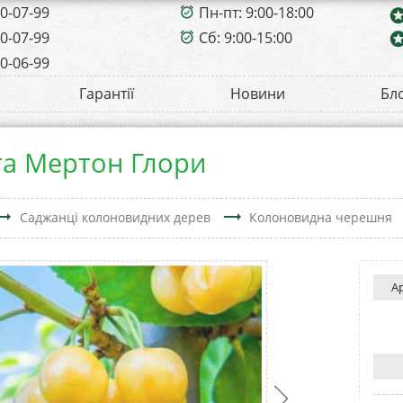
00-07-99
Пн-пт: 9:00-18:00
alarm_on
sta
00-07-99
Сб: 9:00-15:00
sta
alarm_on
00-06-99
Гарантії
Новини
Бл
а Мертон Глори
ing_flat
trending_flat
Саджанці колоновидних дерев
Колоновидна черешня
А