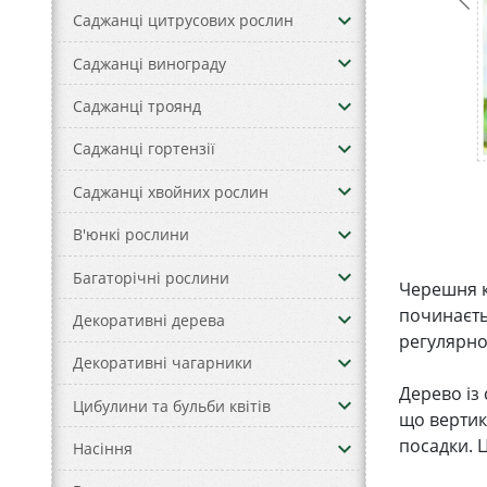
keyboard_arrow_down
Саджанці цитрусових рослин
keyboard_arrow_down
Саджанці винограду
keyboard_arrow_down
Саджанці троянд
keyboard_arrow_down
Саджанці гортензії
keyboard_arrow_down
Саджанці хвойних рослин
keyboard_arrow_down
В'юнкі рослини
keyboard_arrow_down
Багаторічні рослини
Черешня к
починаєть
keyboard_arrow_down
Декоративні дерева
регулярно
keyboard_arrow_down
Декоративні чагарники
Дерево із 
keyboard_arrow_down
Цибулини та бульби квітів
що вертик
посадки. 
keyboard_arrow_down
Насіння