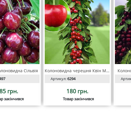
лоновидна Сільвія
Колоновидна черешня Квін Мері
Колон
497
Артикул:
6294
Арти
85 грн.
180 грн.
ар закінчився
Товар закінчився