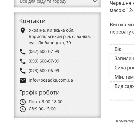
keyboard_arrow_down
Все для саду та городу
Черешня к
масою 12-
Контакти
Висока мор
place
Україна, Київська обл,
перевагу 
Бориспільський р-н, с.Іванків,
вул. Любарецька, 39
Вік
phone
(067) 600-07-99
Запиле
phone
(099) 600-07-99
Сила ро
phone
(073) 600-06-99
Мін. те
email
info@posadka.com.ua
Вид сад
Графік роботи
schedule
Пн-пт:
9:00-18:00
schedule
Сб:
9:00-15:00
Коментар