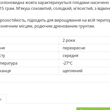
олоновидна жовта характеризується плодами насичено 
15 грам. М'якуш соковитий, солодкий, м'ясистий, з відм
озостійкість, підходить для вирощування на всій територ
сонячним місцям, родючим дренованим грунтам.
2 роки
ння
перехресне
сту
середня
мпература
-27°C
жанця
щеплений
і