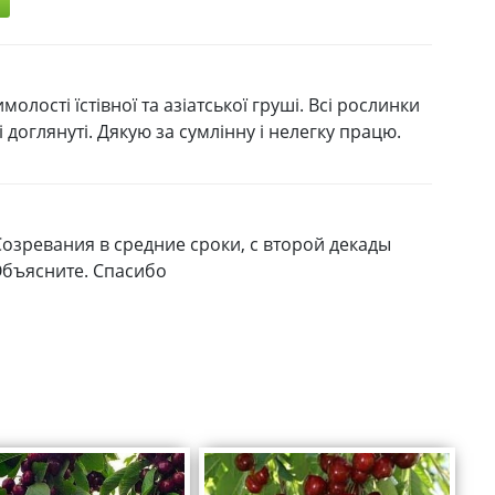
ості їстівної та азіатської груші. Всі рослинки
 доглянуті. Дякую за сумлінну і нелегку працю.
Созревания в средние сроки, с второй декады
Объясните. Спасибо