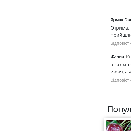
Ярмак Га
Отримала
прийшли 
Відповіст
Жанна
10
а как мо
июня, а 
Відповіст
Попул