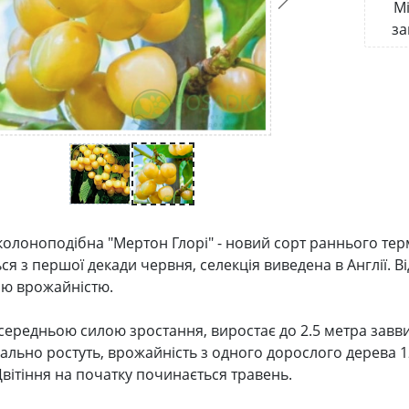
Мі
за
олоноподібна "Мертон Глорі" - новий сорт раннього те
ся з першої декади червня, селекція виведена в Англії. 
ю врожайністю.
середньою силою зростання, виростає до 2.5 метра заввиш
ально ростуть, врожайність з одного дорослого дерева 12
Цвітіння на початку починається травень.