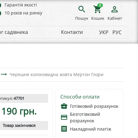
rs
Гарантія якості
0
search
shopping_cart
person_outline
rs
10 років на ринку
Пошук
Кошик
Кабінет
ог садівника
Контакти
УКР
РУС
trending_flat
Черешня колоновидна жовта Мертон Глори
Способи оплати
ртикул:
47701
business_center
Готівковий розрахунок
190 грн.
Безготівковий
payment
розрахунок
Товар закінчився
receipt
Накладений платіж