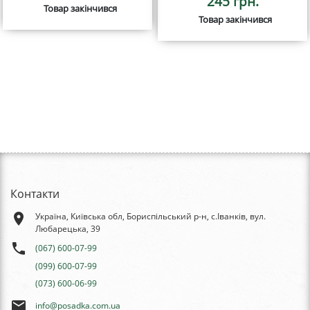
245 грн.
Товар закінчився
Товар закінчився
Контакти
place
Україна, Київська обл, Бориспільський р-н, с.Іванків, вул.
Любарецька, 39
phone
(067) 600-07-99
(099) 600-07-99
(073) 600-06-99
email
info@posadka.com.ua