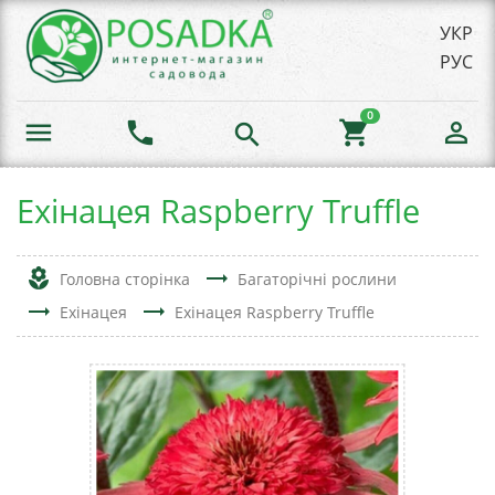
УКР
РУС
0
menu
phone
shopping_cart
person_outline
search
Ехінацея Raspberry Truffle
local_florist
trending_flat
Головна сторінка
Багаторічні рослини
trending_flat
trending_flat
Ехінацея
Ехінацея Raspberry Truffle