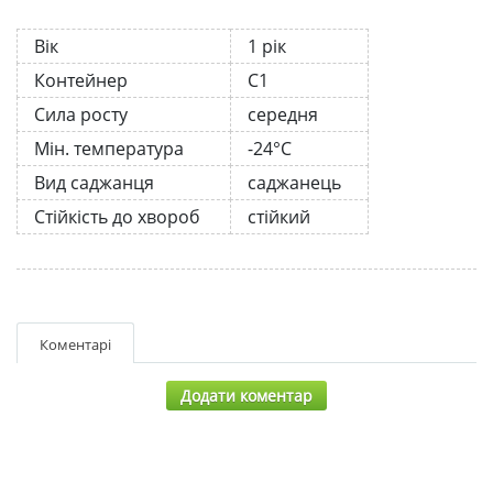
Вік
1 рік
Контейнер
С1
Сила росту
середня
Мін. температура
-24°C
Вид саджанця
саджанець
Стійкість до хвороб
стійкий
Коментарі
Додати коментар