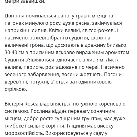
метри заввишки.
Цвітіння починається рано, у травні місяці на
пагонах минулого року, дуже рясна, закінчується
наприкінці липня. Квітки великі, світло-рожеві, і
насичено-рожеві зібрані в суцвіття, схожі на
величезні грона, що досягають в довжину близько
30-40 см з приємним яскраво вираженим ароматом.
Суцвіття з'являються одночасно з листям. Листя
велике, перисте, розташоване по черзі. Насичено
зеленого забарвлення, восени жовтіють. Пагони
дерев'яні, потужні, в'ються за годинниковою
стрілкою.
Вістерія Rosea відрізняється потужною кореневою
системою. Рослина віддає перевагу сонячним
місцям, добре росте супіщаним грунтам, має дуже
глибоке і сильне коріння. Гліцинія має високу
морозостійкість. Використовується у саду у