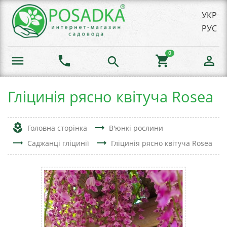
УКР
РУС
0
menu
phone
shopping_cart
person_outline
search
Гліцинія рясно квітуча Rosea
local_florist
trending_flat
Головна сторінка
В'юнкі рослини
trending_flat
trending_flat
Саджанці гліцинії
Гліцинія рясно квітуча Rosea