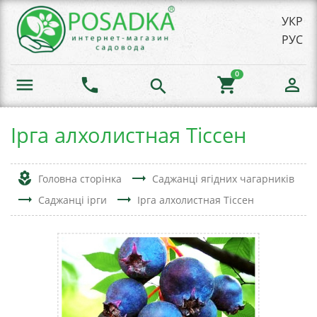
УКР
РУС
0
menu
phone
shopping_cart
person_outline
search
Ірга алхолистная Тіссен
local_florist
trending_flat
Головна сторінка
Саджанці ягідних чагарників
trending_flat
trending_flat
Саджанці ірги
Ірга алхолистная Тіссен