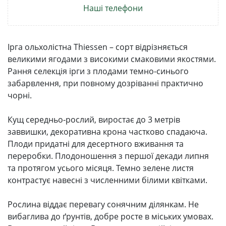
Наші телефони
Ірга ольхолістна Thiessen – сорт відрізняється
великими ягодами з високими смаковими якостями.
Рання селекція ірги з плодами темно-синього
забарвлення, при повному дозріванні практично
чорні.
Кущ середньо-рослий, виростає до 3 метрів
заввишки, декоративна крона частково спадаюча.
Плоди придатні для десертного вживання та
переробки. Плодоношення з першої декади липня
та протягом усього місяця. Темно зелене листя
контрастує навесні з численними білими квітками.
Рослина віддає перевагу сонячним ділянкам. Не
вибаглива до ґрунтів, добре росте в міських умовах.