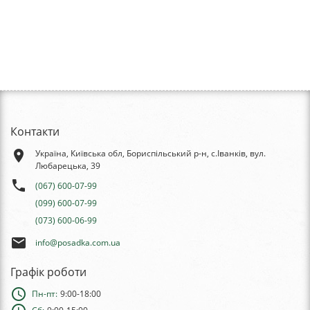
Контакти
place
Україна, Київська обл, Бориспільський р-н, с.Іванків, вул.
Любарецька, 39
phone
(067) 600-07-99
(099) 600-07-99
(073) 600-06-99
email
info@posadka.com.ua
Графік роботи
schedule
Пн-пт:
9:00-18:00