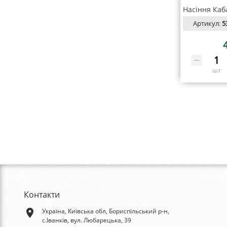
Артикул:
5
шт
Контакти
place
Україна, Київська обл, Бориспільський р-н,
с.Іванків, вул. Любарецька, 39