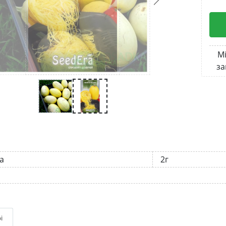
Мі
за
а
2г
і