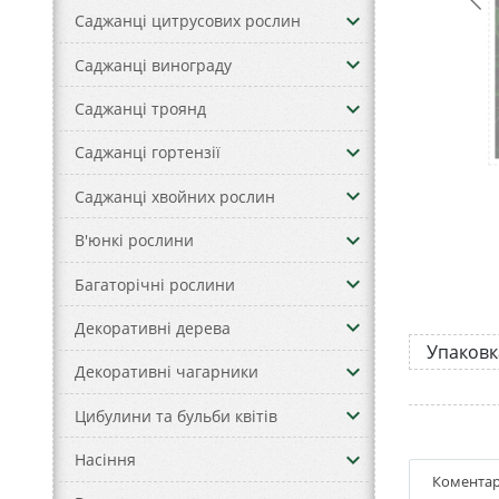
keyboard_arrow_down
Саджанці цитрусових рослин
keyboard_arrow_down
Саджанці винограду
keyboard_arrow_down
Саджанці троянд
keyboard_arrow_down
Саджанці гортензії
keyboard_arrow_down
Саджанці хвойних рослин
keyboard_arrow_down
В'юнкі рослини
keyboard_arrow_down
Багаторічні рослини
keyboard_arrow_down
Декоративні дерева
Упаковк
keyboard_arrow_down
Декоративні чагарники
keyboard_arrow_down
Цибулини та бульби квітів
keyboard_arrow_down
Насіння
Коментар