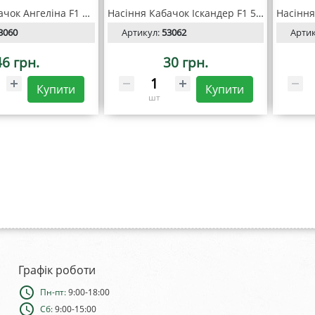
Насіння Кабачок Ангеліна F1 10 шт, Seedera Profi
Насіння Кабачок Іскандер F1 5 шт, Seedera Profi
3060
Артикул:
53062
Арти
46 грн.
30 грн.
Купити
Купити
шт
Графік роботи
schedule
Пн-пт:
9:00-18:00
schedule
Сб:
9:00-15:00