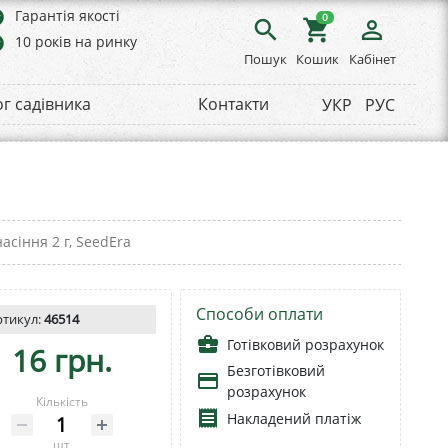
rs
Гарантія якості
0
search
shopping_cart
person_outline
rs
10 років на ринку
Пошук
Кошик
Кабінет
ог садівника
Контакти
УКР
РУС
асіння 2 г, SeedEra
Способи оплати
ртикул:
46514
business_center
Готівковий розрахунок
16 грн.
Безготівковий
payment
розрахунок
Кількість
receipt
Накладений платіж
шт