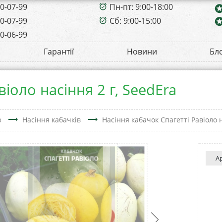
00-07-99
Пн-пт: 9:00-18:00
alarm_on
sta
00-07-99
Сб: 9:00-15:00
sta
alarm_on
00-06-99
Гарантії
Новини
Бл
іоло насіння 2 г, SeedEra
trending_flat
trending_flat
в
Насіння кабачків
Насіння кабачок Спагетті Равіоло н
А