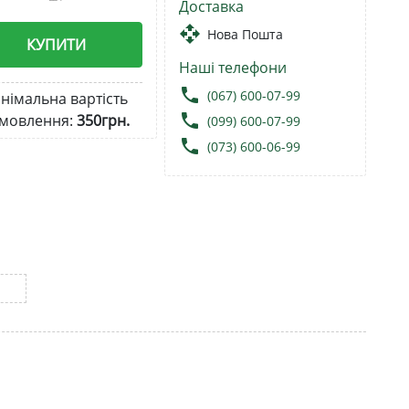
Доставка
open_with
Нова Пошта
КУПИТИ
Наші телефони
local_phone
(067) 600-07-99
німальна вартість
local_phone
мовлення:
350грн.
(099) 600-07-99
local_phone
(073) 600-06-99