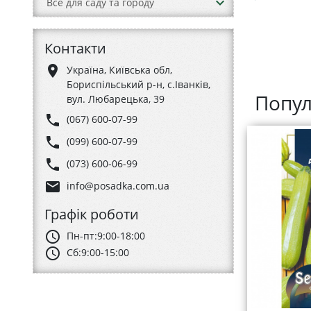
keyboard_arrow_down
Все для саду та городу
Контакти
place
Україна, Київська обл,
Бориспільський р-н, с.Іванків,
Попул
вул. Любарецька, 39
phone
(067) 600-07-99
phone
(099) 600-07-99
phone
(073) 600-06-99
email
info@posadka.com.ua
Графік роботи
schedule
Пн-пт:
9:00-18:00
schedule
Сб:
9:00-15:00