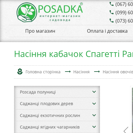
(067) 6
phone
(099) 6
phone
(073) 6
phone
Про магазин
Оплата і доставка
Насіння кабачок Спагетті Рав
local_florist
trending_flat
trending_flat
Головна сторінка
Насіння
Насіння овочі
keyboard_arrow_down
Розсада полуниці
keyboard_arrow_down
Саджанці плодових дерев
keyboard_arrow_down
Саджанці екзотичних рослин
keyboard_arrow_down
Саджанці ягідних чагарників