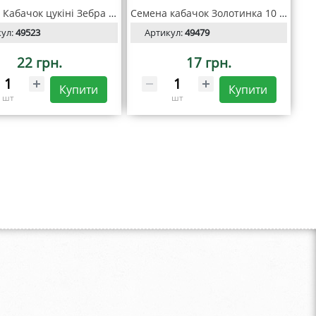
Насіння Кабачок цукіні Зебра 20 г, Seedera
Семена кабачок Золотинка 10 г, SeedEra
кул:
49523
Артикул:
49479
22 грн.
17 грн.
Купити
Купити
шт
шт