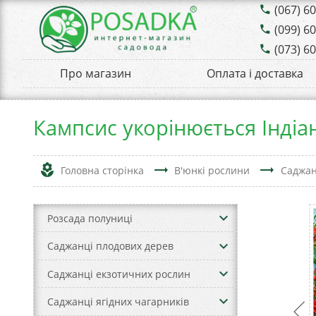
(067) 6
phone
(099) 6
phone
(073) 6
phone
Про магазин
Оплата і доставка
Кампсис укорінюється Інді
local_florist
trending_flat
trending_flat
Головна сторінка
В'юнкі рослини
Саджан
keyboard_arrow_down
Розсада полуниці
keyboard_arrow_down
Саджанці плодових дерев
keyboard_arrow_down
Саджанці екзотичних рослин
keyboard_arrow_down
Саджанці ягідних чагарників