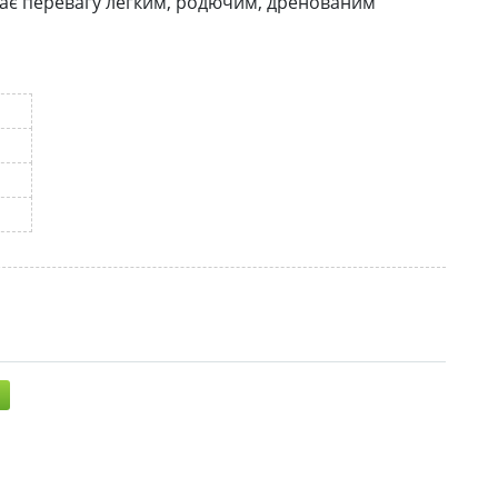
ддає перевагу легким, родючим, дренованим