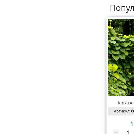
Попул
Кірказо
Артикул:
6
1