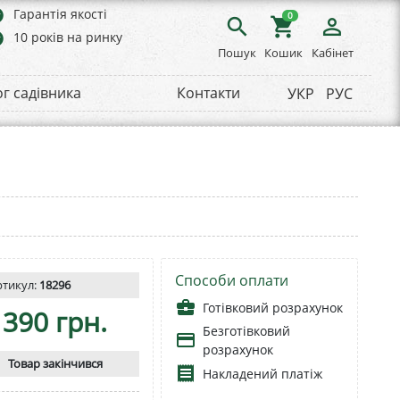
rs
Гарантія якості
0
search
shopping_cart
person_outline
rs
10 років на ринку
Пошук
Кошик
Кабінет
ог садівника
Контакти
УКР
РУС
Способи оплати
ртикул:
18296
business_center
Готівковий розрахунок
390 грн.
Безготівковий
payment
розрахунок
Товар закінчився
receipt
Накладений платіж