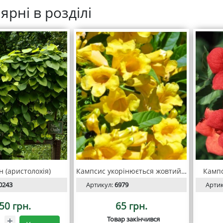
ярні в розділі
н (аристолохія)
Кампсис укорінюється жовтий Флава
Кампс
0243
Артикул:
6979
Арти
50 грн.
65 грн.
Товар закінчився