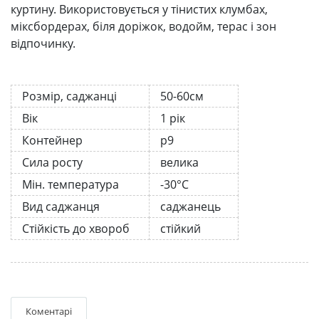
куртину. Використовується у тінистих клумбах,
міксбордерах, біля доріжок, водойм, терас і зон
відпочинку.
Розмір, саджанці
50-60см
Вік
1 рік
Контейнер
р9
Сила росту
велика
Мін. температура
-30°C
Вид саджанця
саджанець
Стійкість до хвороб
стійкий
Коментарі