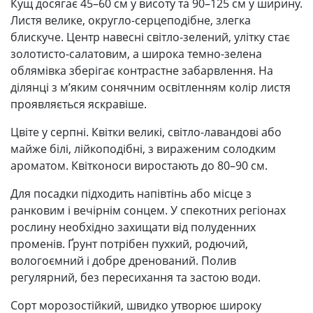
Кущ досягає 45–60 см у висоту та 90–125 см у ширину.
Листя велике, округло-серцеподібне, злегка
блискуче. Центр навесні світло-зелений, улітку стає
золотисто-салатовим, а широка темно-зелена
облямівка зберігає контрастне забарвлення. На
ділянці з м’яким сонячним освітленням колір листя
проявляється яскравіше.
Цвіте у серпні. Квітки великі, світло-лавандові або
майже білі, лійкоподібні, з вираженим солодким
ароматом. Квітконоси виростають до 80–90 см.
Для посадки підходить напівтінь або місце з
ранковим і вечірнім сонцем. У спекотних регіонах
рослину необхідно захищати від полуденних
променів. Ґрунт потрібен пухкий, родючий,
вологоємний і добре дренований. Полив
регулярний, без пересихання та застою води.
Сорт морозостійкий, швидко утворює широку