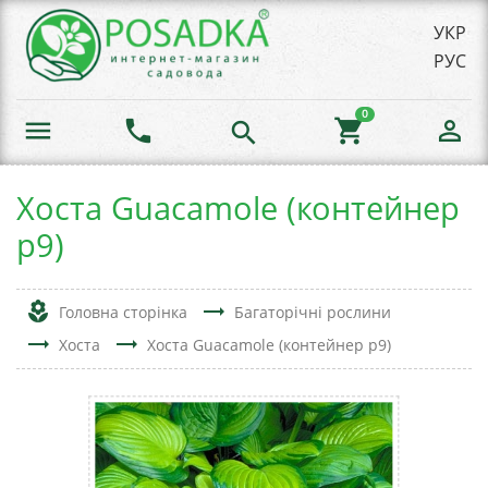
УКР
РУС
0
menu
phone
shopping_cart
person_outline
search
Хоста Guacamole (контейнер
р9)
local_florist
trending_flat
Головна сторінка
Багаторічні рослини
trending_flat
trending_flat
Хоста
Хоста Guacamole (контейнер р9)