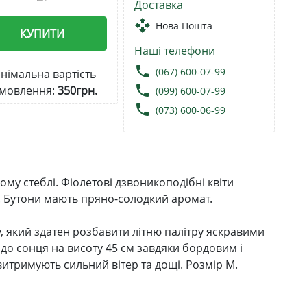
Доставка
open_with
Нова Пошта
КУПИТИ
Наші телефони
local_phone
(067) 600-07-99
німальна вартість
local_phone
мовлення:
350грн.
(099) 600-07-99
local_phone
(073) 600-06-99
му стеблі. Фіолетові дзвоникоподібні квіти
. Бутони мають пряно-солодкий аромат.
у, який здатен розбавити літню палітру яскравими
до сонця на висоту 45 см завдяки бордовим і
витримують сильний вітер та дощі. Розмір М.