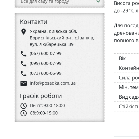
keyboard_arrow_down
Все для саду та городу
Висота рос
до -29 ºC
Контакти
Для посад
place
Україна, Київська обл,
дреновани
Бориспільський р-н, с.Іванків,
повного в
вул. Любарецька, 39
phone
(067) 600-07-99
Вік
phone
(099) 600-07-99
Контей
phone
(073) 600-06-99
Сила ро
email
info@posadka.com.ua
Мін. те
Графік роботи
Вид сад
schedule
Пн-пт:
9:00-18:00
Стійкіст
schedule
Сб:
9:00-15:00