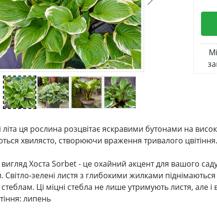
Мі
за
і літа ця рослина розцвітає яскравими бутонами на високо
ться хвилясто, створюючи враження тривалого цвітіння
 вигляд Хоста Sorbet - це охайний акцент для вашого сад
. Світло-зелені листя з глибокими жилками піднімаються 
стеблам. Ці міцні стебла не лише утримують листя, але і 
тіння: липень