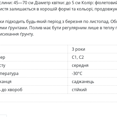
лини: 45—70 см Діаметр квітки: до 5 см Колір: фіолетовий
 листя залишається в хорошій формі та кольорі, продовж
ки підходить будь-який період з березня по листопад. Об
ми ґрунтами. Полив має бути регулярним лише в теплу по
исихання ґрунту.
3 роки
нер
С1, С2
сту
середня
мпература
-30°C
жанця
саджанець
ь до хвороб
стійкий