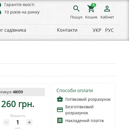
rs
Гарантія якості
0
search
shopping_cart
person_outline
rs
10 років на ринку
Пошук
Кошик
Кабінет
ог садівника
Контакти
УКР
РУС
Способи оплати
ртикул:
48059
business_center
Готівковий розрахунок
260 грн.
Безготівковий
payment
розрахунок
Кількість
receipt
Накладений платіж
шт