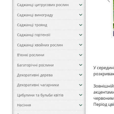
keyboard_arrow_down
Саджанці цитрусових рослин
keyboard_arrow_down
Саджанці винограду
keyboard_arrow_down
Саджанці троянд
keyboard_arrow_down
Саджанці гортензії
keyboard_arrow_down
Саджанці хвойних рослин
keyboard_arrow_down
В'юнкі рослини
keyboard_arrow_down
Багаторічні рослини
У середин
розкриваю
keyboard_arrow_down
Декоративні дерева
keyboard_arrow_down
Декоративні чагарники
Зовнішній
акцентами
keyboard_arrow_down
Цибулини та бульби квітів
червоним 
Період цві
keyboard_arrow_down
Насіння