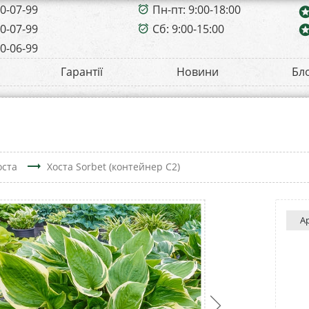
00-07-99
Пн-пт: 9:00-18:00
alarm_on
sta
00-07-99
Сб: 9:00-15:00
sta
alarm_on
00-06-99
Гарантії
Новини
Бл
trending_flat
оста
Хоста Sorbet (контейнер C2)
А