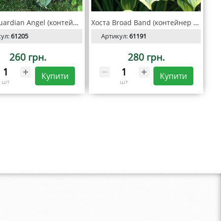
Хоста Guardian Angel (контейнер р9)
Хоста Broad Band (контейнер р9)
кул:
61205
Артикул:
61191
260 грн.
280 грн.
Купити
Купити
шт
шт