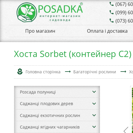
(067) 6
phone
(099) 6
phone
(073) 6
phone
Про магазин
Оплата і доставка
Хоста Sorbet (контейнер C2)
local_florist
trending_flat
trending_flat
Головна сторінка
Багаторічні рослини
Х
keyboard_arrow_down
Розсада полуниці
keyboard_arrow_down
Саджанці плодових дерев
keyboard_arrow_down
Саджанці екзотичних рослин
keyboard_arrow_down
Саджанці ягідних чагарників