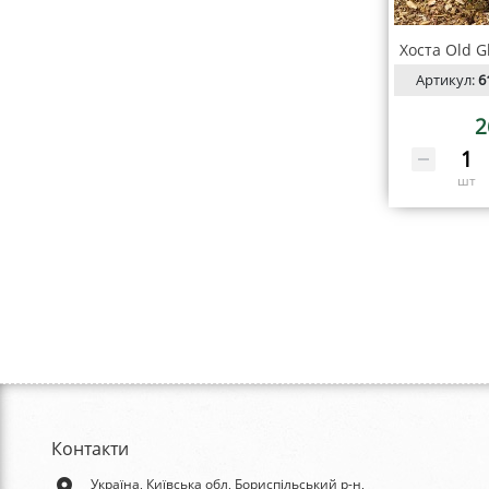
Хоста Old G
Артикул:
6
2
шт
Контакти
place
Україна, Київська обл, Бориспільський р-н,