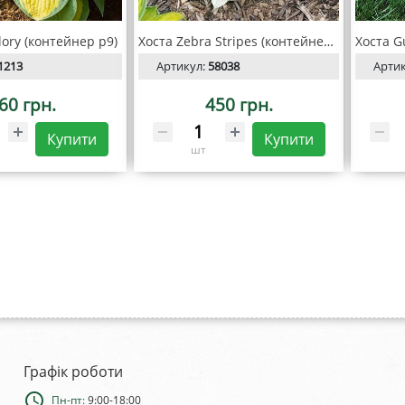
lory (контейнер р9)
Хоста Zebra Stripes (контейнер С2)
1213
Артикул:
58038
Арти
60 грн.
450 грн.
Купити
Купити
шт
Графік роботи
schedule
Пн-пт:
9:00-18:00