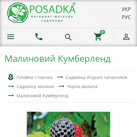
УКР
РУС
0
menu
phone
shopping_cart
person_outline
search
Малиновий Кумберленд
local_florist
trending_flat
Головна сторінка
Саджанці ягідних чагарників
trending_flat
trending_flat
Саджанці малини
Чорна малина
trending_flat
Малиновий Кумберленд