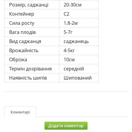
Розмір, саджанці
20-30см
Контейнер
С2
Сила росту
1.8-2м
Вага плодів
5-7г
Вид саджанця
саджанець
Врожайність
4-5кг
Обрізка
10см
Термін дозрівання
середній
Наявність шипів
Шипований
Коментарі
Додати коментар