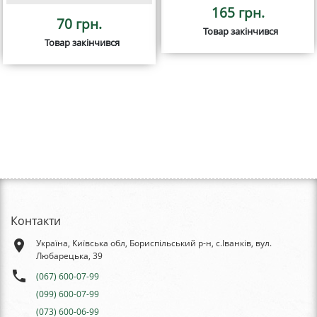
165 грн.
70 грн.
Товар закінчився
Товар закінчився
Контакти
place
Україна, Київська обл, Бориспільський р-н, с.Іванків, вул.
Любарецька, 39
phone
(067) 600-07-99
(099) 600-07-99
(073) 600-06-99