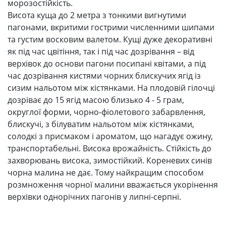
морозостійкість.
Висота куща до 2 метра з тонкими вигнутими
пагонами, вкритими гострими численними шипами
та густим восковим валетом. Кущі дуже декоративні
як під час цвітіння, так і під час дозрівання – від
верхівок до основи пагони посипані квітами, а під
час дозрівання кистями чорних блискучих ягід із
сизим нальотом між кістянками. На плодовій гілочці
дозріває до 15 ягід масою близько 4 - 5 грам,
округлої форми, чорно-фіолетового забарвлення,
блискучі, з білуватим нальотом між кістянками,
солодкі з присмаком і ароматом, що нагадує ожину,
транспортабельні. Висока врожайність. Стійкість до
захворювань висока, зимостійкий. Кореневих синів
чорна малина не дає. Тому найкращим способом
розмноження чорної малини вважається укорінення
верхівки однорічних пагонів у липні-серпні.