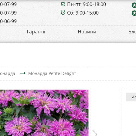
00-07-99
Пн-пт: 9:00-18:00
alarm_on
sta
00-07-99
Сб: 9:00-15:00
sta
alarm_on
00-06-99
Гарантії
Новини
Бл
trending_flat
онарда
Монарда Petite Delight
А