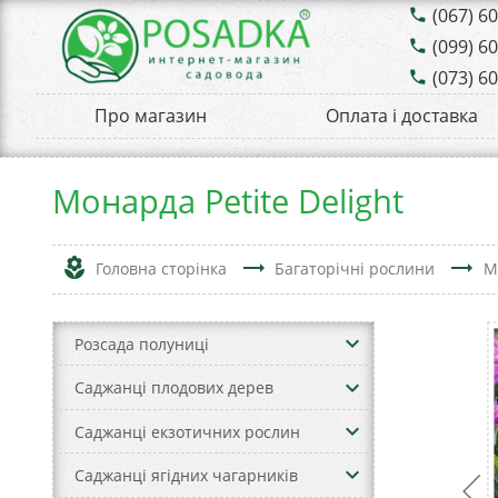
(067) 6
phone
(099) 6
phone
(073) 6
phone
Про магазин
Оплата і доставка
Монарда Petite Delight
local_florist
trending_flat
trending_flat
Головна сторінка
Багаторічні рослини
М
keyboard_arrow_down
Розсада полуниці
keyboard_arrow_down
Саджанці плодових дерев
keyboard_arrow_down
Саджанці екзотичних рослин
keyboard_arrow_down
Саджанці ягідних чагарників