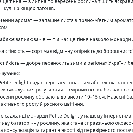
е цвітіння — з липня по вересень рослина тішить яскрав
і кулі на кінцях пагонів.
чений аромат — запашне листя з пряно-м’ятним аромато
хом.
аблює запилювачів — під час цвітіння навколо монарди л
а стійкість — сорт має відмінну опірність до борошнисто
стійкість — добре переносить зими в регіонах України бе
ощування:
etite Delight надає перевагу сонячним або злегка затін
Рекомендується регулярний помірний полив без застою в
 Восени рослину обрізають до висоти 10–15 см. Навесні б
активного росту й рясного цвітіння.
е саджанці монарди Petite Delight у нашому інтернет-ма
ливу багаторічну рослину, яка стане справжньою окрасою 
 консультація та гарантія якості від перевіреного поста