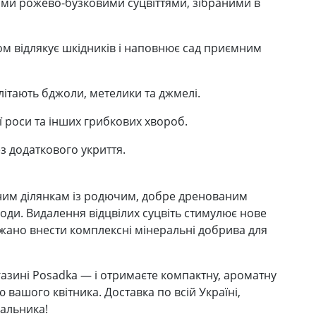
ими рожево-бузковими суцвіттями, зібраними в
м відлякує шкідників і наповнює сад приємним
ітають бджоли, метелики та джмелі.
ї роси та інших грибкових хвороб.
з додаткового укриття.
еним ділянкам із родючим, добре дренованим
оди. Видалення відцвілих суцвіть стимулює нове
ажано внести комплексні мінеральні добрива для
газині Posadka — і отримаєте компактну, ароматну
вашого квітника. Доставка по всій Україні,
чальника!