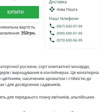
Доставка
open_with
Нова Пошта
КУПИТИ
Наші телефони
local_phone
(067) 600-07-99
німальна вартість
local_phone
мовлення:
350грн.
(099) 600-07-99
local_phone
(073) 600-06-99
гаторічної рослини, сорт компактної монарди,
дерів і вирощування в контейнерах. Ця мініатюрна
цвітінням, насиченим ароматом і стійкістю до
к і для досвідчених садівників.
ть для переднього плану квітників, альпійських