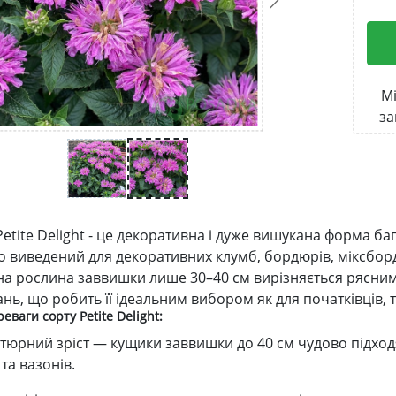
Мі
за
etite Delight - це декоративна і дуже вишукана форма ба
о виведений для декоративних клумб, бордюрів, міксбор
на рослина заввишки лише 30–40 см вирізняється рясним 
ь, що робить її ідеальним вибором як для початківців, та
еваги сорту Petite Delight:
атюрний зріст — кущики заввишки до 40 см чудово підходя
 та вазонів.