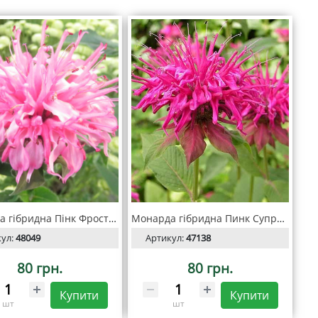
Монарда гібридна Пінк Фростінг
Монарда гібридна Пинк Суприм
кул:
48049
Артикул:
47138
80 грн.
80 грн.
Купити
Купити
шт
шт