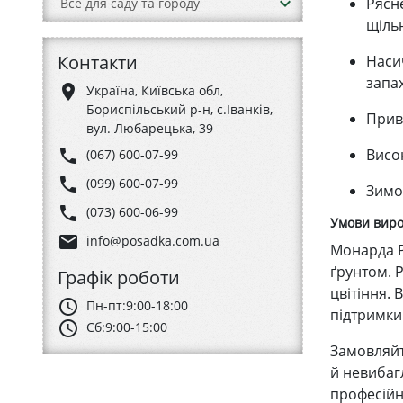
keyboard_arrow_down
Рясн
Все для саду та городу
щільн
Контакти
Наси
запа
place
Україна, Київська обл,
Бориспільський р-н, с.Іванків,
Прив
вул. Любарецька, 39
phone
Висок
(067) 600-07-99
phone
(099) 600-07-99
Зимо
phone
(073) 600-06-99
Умови вир
email
info@posadka.com.ua
Монарда P
ґрунтом. 
Графік роботи
цвітіння.
schedule
Пн-пт:
9:00-18:00
підтримки 
schedule
Сб:
9:00-15:00
Замовляйт
й невибаг
професійна