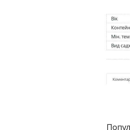
Вік
Контей
Мін. те
Вид сад
Коментар
Попул