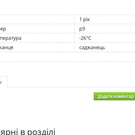
1 рік
нер
р9
мпература
-26°C
жанця
саджанець
і
Додати коментар
ярні в розділі