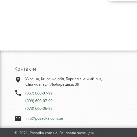
Контакти
place
Україна, Київська обл, Бориспільський р-н,
с.Іванків, вул. Любарецька, 39
phone
(067) 600-07-99
(099) 600-07-99
(073) 600-06-99
email
info@posadka.com.ua
© 2021, Posadka.com.ua, Всі права захищені.