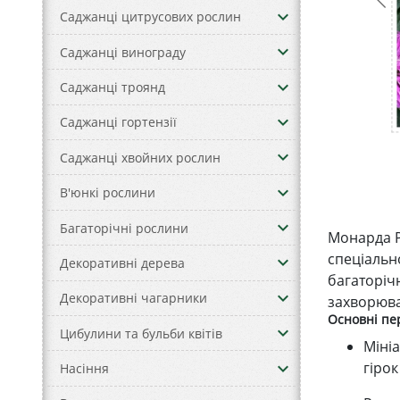
keyboard_arrow_down
Саджанці цитрусових рослин
keyboard_arrow_down
Саджанці винограду
keyboard_arrow_down
Саджанці троянд
keyboard_arrow_down
Саджанці гортензії
keyboard_arrow_down
Саджанці хвойних рослин
keyboard_arrow_down
В'юнкі рослини
keyboard_arrow_down
Багаторічні рослини
Монарда P
спеціальн
keyboard_arrow_down
Декоративні дерева
багаторіч
keyboard_arrow_down
Декоративні чагарники
захворюван
Основні пер
keyboard_arrow_down
Цибулини та бульби квітів
Міні
keyboard_arrow_down
гірок
Насіння