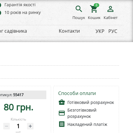
rs
Гарантія якості
0
search
shopping_cart
person_outline
rs
10 років на ринку
Пошук
Кошик
Кабінет
ог садівника
Контакти
УКР
РУС
Способи оплати
ртикул:
55417
business_center
Готівковий розрахунок
80 грн.
Безготівковий
payment
розрахунок
Кількість
receipt
Накладений платіж
шт