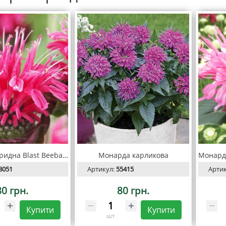
Монарда гібридна Blast Beebalm
Монарда карликова
8051
Артикул:
55415
Арти
80 грн.
80 грн.
Купити
Купити
шт