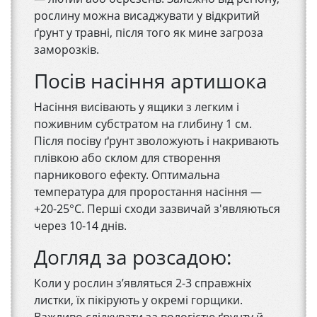
рослину можна висаджувати у відкритий
ґрунт у травні, після того як мине загроза
заморозків.
Посів насіння артишока
Насіння висівають у ящики з легким і
поживним субстратом на глибину 1 см.
Після посіву ґрунт зволожують і накривають
плівкою або склом для створення
парникового ефекту. Оптимальна
температура для проростання насіння —
+20-25°C. Перші сходи зазвичай з'являються
через 10-14 днів.
Догляд за розсадою:
Коли у рослин з’являться 2-3 справжніх
листки, їх пікірують у окремі горщики.
Важливо слідкувати за вологістю ґрунту й