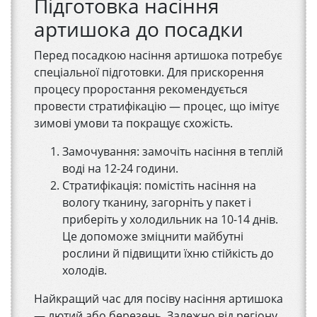
Підготовка насіння
артишока до посадки
Перед посадкою насіння артишока потребує
спеціальної підготовки. Для прискорення
процесу проростання рекомендується
провести стратифікацію — процес, що імітує
зимові умови та покращує схожість.
Замочування: замочіть насіння в теплій
воді на 12-24 години.
Стратифікація: помістіть насіння на
вологу тканину, загорніть у пакет і
приберіть у холодильник на 10-14 днів.
Це допоможе зміцнити майбутні
рослини й підвищити їхню стійкість до
холодів.
Найкращий час для посіву насіння артишока
— лютий або березень. Залежно від регіону,