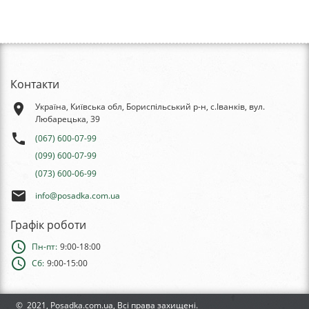
Контакти
place
Україна, Київська обл, Бориспільський р-н, с.Іванків, вул.
Любарецька, 39
phone
(067) 600-07-99
(099) 600-07-99
(073) 600-06-99
email
info@posadka.com.ua
Графік роботи
schedule
Пн-пт:
9:00-18:00
schedule
Сб:
9:00-15:00
© 2021, Posadka.com.ua, Всі права захищені.