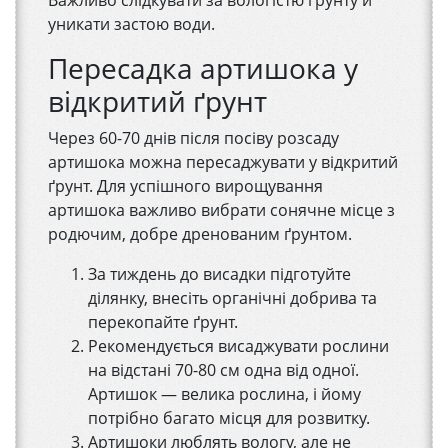
уникати застою води.
Пересадка артишока у
відкритий ґрунт
Через 60-70 днів після посіву розсаду
артишока можна пересаджувати у відкритий
ґрунт. Для успішного вирощування
артишока важливо вибрати сонячне місце з
родючим, добре дренованим ґрунтом.
За тиждень до висадки підготуйте
ділянку, внесіть органічні добрива та
перекопайте ґрунт.
Рекомендується висаджувати рослини
на відстані 70-80 см одна від одної.
Артишок — велика рослина, і йому
потрібно багато місця для розвитку.
Артишоки люблять вологу, але не