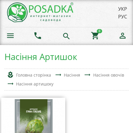
УКР
РУС
0
menu
phone
shopping_cart
person_outline
search
Насіння Артишок
local_florist
trending_flat
trending_flat
Головна сторінка
Насіння
Насіння овочів
trending_flat
Насіння артишоку