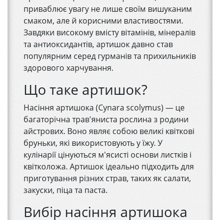
приваблює увагу не лише своїм вишуканим
смаком, але й корисними властивостями.
Завдяки високому вмісту вітамінів, мінералів
та антиоксидантів, артишок давно став
популярним серед гурманів та прихильників
здорового харчування.
Що таке артишок?
Насіння артишока (Cynara scolymus) — це
багаторічна трав'яниста рослина з родини
айстрових. Воно являє собою великі квіткові
бруньки, які використовують у їжу. У
кулінарії цінуються м'ясисті основи листків і
квітколожа. Артишок ідеально підходить для
приготування різних страв, таких як салати,
закуски, піца та паста.
Вибір насіння артишока