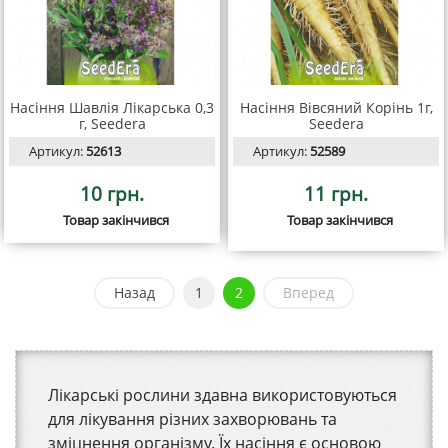
Насіння Шавлія Лікарська 0,3
Насіння Вівсяний Корінь 1г,
г, Seedera
Seedera
Артикул:
52613
Артикул:
52589
10 грн.
11 грн.
Товар закінчився
Товар закінчився
Назад
1
2
Вперед
Лікарські рослини здавна використовуються
для лікування різних захворювань та
зміцнення організму. Їх насіння є основою