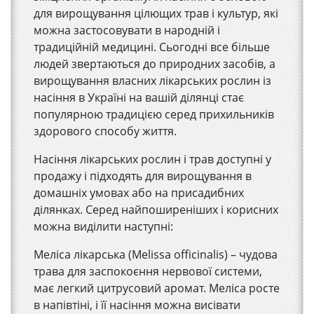
для вирощування цілющих трав і культур, які
можна застосовувати в народній і
традиційній медицині. Сьогодні все більше
людей звертаються до природних засобів, а
вирощування власних лікарських рослин із
насіння в Україні на вашій ділянці стає
популярною традицією серед прихильників
здорового способу життя.
Насіння лікарських рослин і трав доступні у
продажу і підходять для вирощування в
домашніх умовах або на присадибних
ділянках. Серед найпоширеніших і корисних
можна виділити наступні:
Меліса лікарська (Melissa officinalis) – чудова
трава для заспокоєння нервової системи,
має легкий цитрусовий аромат. Меліса росте
в напівтіні, і її насіння можна висівати