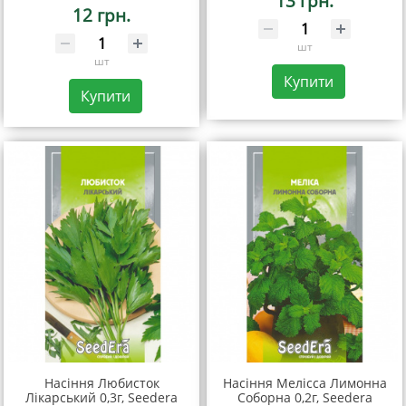
13 грн.
12 грн.
шт
шт
Купити
Купити
Насіння Любисток
Насіння Мелісса Лимонна
Лікарський 0,3г, Seedera
Соборна 0,2г, Seedera