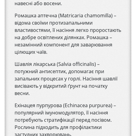
навесні або восени.
Ромашка аптечна (Matricaria chamomilla) –
відома своїми протизапальними
властивостями, її насіння легко проростають
на добре освітлених ділянках. Ромашка –
незамінний компонент для заварювання
цілющих чаїв.
Шавлія лікарська (Salvia officinalis) –
потужний антисептик, допомагає при
запальних процесах у горлі. Насіння шавлії
висівають у відкритий ґрунт на початку
весни.
Ехінацея пурпурова (Echinacea purpurea) –
популярний імуномодулятор, її насіння
потребують стратифікації перед посівом.
Рослина підходить для профілактики
застудних захворювань.