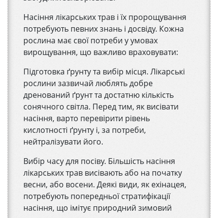
Насіння лікарських трав і їх пророщування
потребують певних знань і досвіду. Кожна
рослина має свої потреби у умовах
вирощування, що важливо враховувати:
Підготовка ґрунту та вибір місця. Лікарські
рослини зазвичай люблять добре
дренований ґрунт та достатню кількість
сонячного світла. Перед тим, як висівати
насіння, варто перевірити рівень
кислотності ґрунту і, за потреби,
нейтралізувати його.
Вибір часу для посіву. Більшість насіння
лікарських трав висівають або на початку
весни, або восени. Деякі види, як ехінацея,
потребують попередньої стратифікації
насіння, що імітує природний зимовий