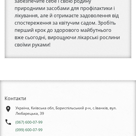
забезпечите себе і свою родину
природними засобами для профілактики і
лікування, але й отримаєте задоволення від
спостереження за квітучим садом. Зробіть
перший крок до здорового майбутнього
вже сьогодні, вирощуючи лікарські рослини
своїми руками!
Контакти
place
Україна, Київська обл, Бориспільський р-н, с.Іванків, вул.
Любарецька, 39
phone
(067) 600-07-99
(099) 600-07-99