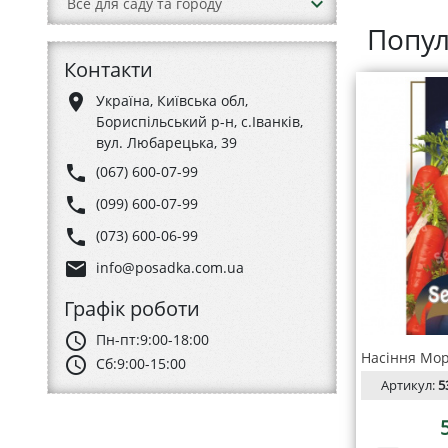
keyboard_arrow_down
Все для саду та городу
Попул
Контакти
place
Україна, Київська обл,
Бориспільський р-н, с.Іванків,
вул. Любарецька, 39
phone
(067) 600-07-99
phone
(099) 600-07-99
phone
(073) 600-06-99
email
info@posadka.com.ua
Графік роботи
schedule
Пн-пт:
9:00-18:00
schedule
Сб:
9:00-15:00
Артикул:
5