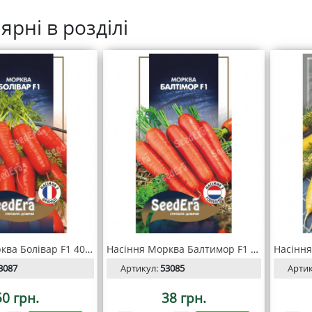
ярні в розділі
Насіння Морква Болівар F1 400 шт, Seedera Profi
Насіння Морква Балтимор F1 400 шт, Seedera Profi
3087
Артикул:
53085
Арти
50 грн.
38 грн.