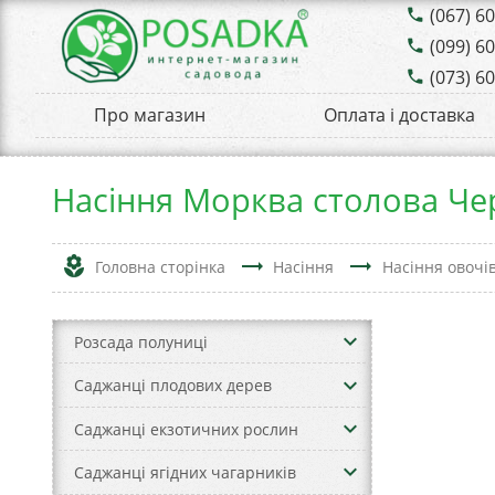
(067) 6
phone
(099) 6
phone
(073) 6
phone
Про магазин
Оплата і доставка
Насіння Морква столова Чер
local_florist
trending_flat
trending_flat
Головна сторінка
Насіння
Насіння овочі
keyboard_arrow_down
Розсада полуниці
keyboard_arrow_down
Саджанці плодових дерев
keyboard_arrow_down
Саджанці екзотичних рослин
keyboard_arrow_down
Саджанці ягідних чагарників