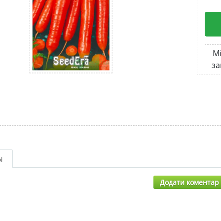
Мі
за
і
Додати коментар