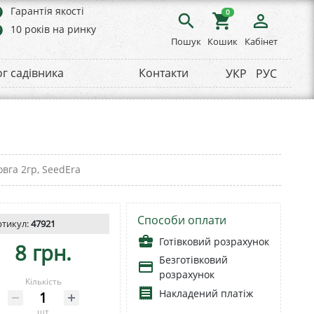
rs
Гарантія якості
0
search
shopping_cart
person_outline
rs
10 років на ринку
Пошук
Кошик
Кабінет
ог садівника
Контакти
УКР
РУС
вга 2гр, SeedEra
Способи оплати
ртикул:
47921
business_center
Готівковий розрахунок
8 грн.
Безготівковий
payment
розрахунок
Кількість
receipt
Накладений платіж
шт