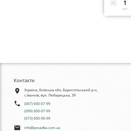
шт
Контакти
place
Україна, Київська обл, Бориспільський р-н,
с.Іванків, вул. Любарецька, 39
phone
(067) 600-07-99
(099) 600-07-99
(073) 600-06-99
email
info@posadka.com.ua