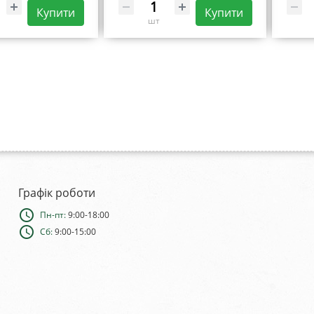
Купити
Купити
шт
Графік роботи
schedule
Пн-пт:
9:00-18:00
schedule
Сб:
9:00-15:00