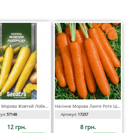
Насіння Морква Жовтий Лоберішер 1 г, Seedera
Насіння Морква Ланге Роте Штумпф 2 г, SeedEra
кул:
57148
Артикул:
17257
12 грн.
8 грн.