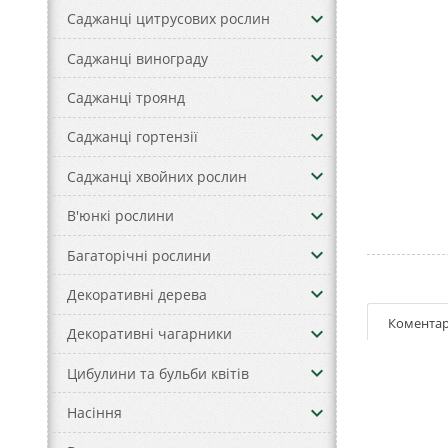
keyboard_arrow_down
Саджанці цитрусових рослин
keyboard_arrow_down
Саджанці винограду
keyboard_arrow_down
Саджанці троянд
keyboard_arrow_down
Саджанці гортензії
keyboard_arrow_down
Саджанці хвойних рослин
keyboard_arrow_down
В'юнкі рослини
keyboard_arrow_down
Багаторічні рослини
keyboard_arrow_down
Декоративні дерева
Коментар
keyboard_arrow_down
Декоративні чагарники
keyboard_arrow_down
Цибулини та бульби квітів
keyboard_arrow_down
Насіння