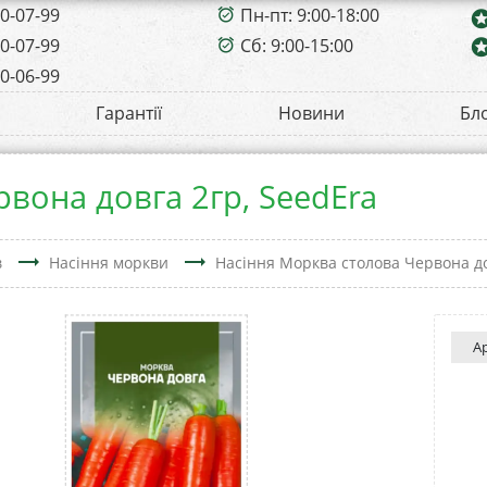
00-07-99
Пн-пт: 9:00-18:00
alarm_on
sta
00-07-99
Сб: 9:00-15:00
sta
alarm_on
00-06-99
Гарантії
Новини
Бл
вона довга 2гр, SeedEra
trending_flat
trending_flat
в
Насіння моркви
Насіння Морква столова Червона до
А