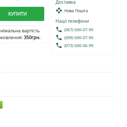
Доставка
open_with
Нова Пошта
КУПИТИ
Наші телефони
local_phone
(067) 600-07-99
німальна вартість
local_phone
мовлення:
350грн.
(099) 600-07-99
local_phone
(073) 600-06-99