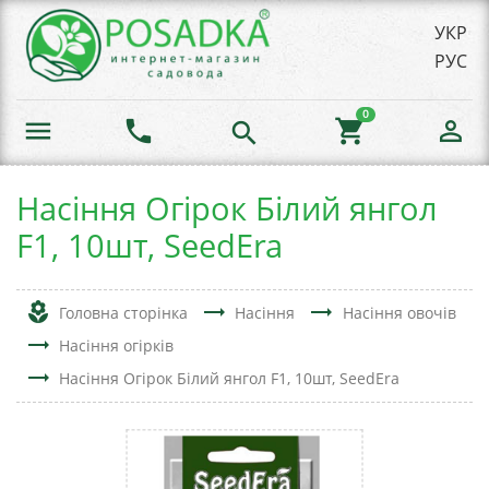
УКР
РУС
0
menu
phone
shopping_cart
person_outline
search
Насіння Огірок Білий янгол
F1, 10шт, SeedEra
local_florist
trending_flat
trending_flat
Головна сторінка
Насіння
Насіння овочів
trending_flat
Насіння огірків
trending_flat
Насіння Огірок Білий янгол F1, 10шт, SeedEra