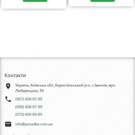
Контакти
place
Україна, Київська обл, Бориспільський р-н, с.Іванків, вул.
Любарецька, 39
phone
(067) 600-07-99
(099) 600-07-99
(073) 600-06-99
email
info@posadka.com.ua