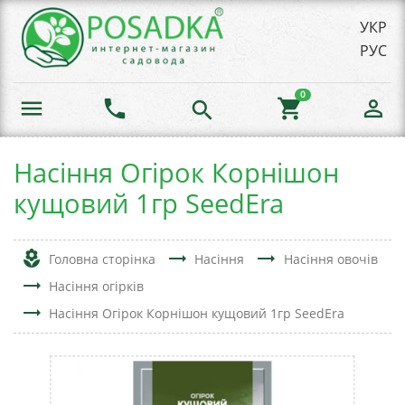
УКР
РУС
0
menu
phone
shopping_cart
person_outline
search
Насіння Огірок Корнішон
кущовий 1гр SeedEra
local_florist
trending_flat
trending_flat
Головна сторінка
Насіння
Насіння овочів
trending_flat
Насіння огірків
trending_flat
Насіння Огірок Корнішон кущовий 1гр SeedEra