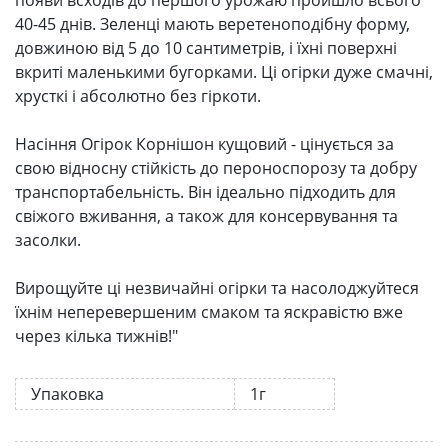
появи всходів до першого урожаю пройшло всього
40-45 днів. Зеленці мають веретеноподібну форму,
довжиною від 5 до 10 сантиметрів, і їхні поверхні
вкриті маленькими бугорками. Ці огірки дуже смачні,
хрусткі і абсолютно без гіркоти.
Насіння Огірок Корнішон кущовий - цінується за
свою відносну стійкість до пероноспорозу та добру
транспортабельність. Він ідеально підходить для
свіжого вживання, а також для консервування та
засолки.
Вирощуйте ці незвичайні огірки та насолоджуйтеся
їхнім неперевершеним смаком та яскравістю вже
через кілька тижнів!"
Упаковка
1г