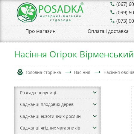
(067) 6
phone
(099) 6
phone
(073) 6
phone
Про магазин
Оплата і доставка
Насіння Огірок Вірменський
local_florist
trending_flat
trending_flat
Головна сторінка
Насіння
Насіння овочі
keyboard_arrow_down
Розсада полуниці
keyboard_arrow_down
Саджанці плодових дерев
keyboard_arrow_down
Саджанці екзотичних рослин
keyboard_arrow_down
Саджанці ягідних чагарників