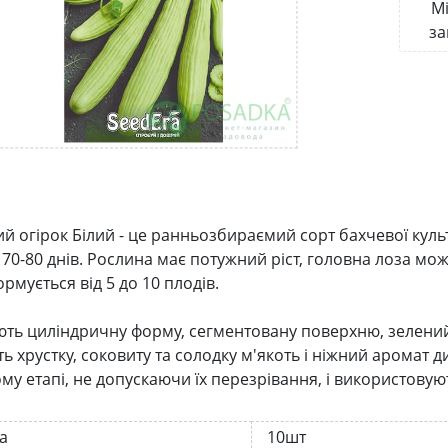
Мі
за
й огірок Білий - це ранньозбираємий сорт бахчевої культ
70-80 днів. Рослина має потужний ріст, головна лоза мож
рмується від 5 до 10 плодів.
ть циліндричну форму, сегментовану поверхню, зелений ко
 хрустку, соковиту та солодку м'якоть і ніжний аромат ди
у етапі, не допускаючи їх перезрівання, і використовуют
а
10шт