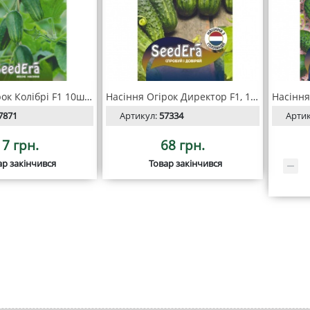
Насіння Огірок Колібрі F1 10шт, SeedEra
Насіння Огірок Директор F1, 10 шт Seedera Profi
7871
Артикул:
57334
Арти
17 грн.
68 грн.
ар закінчився
Товар закінчився