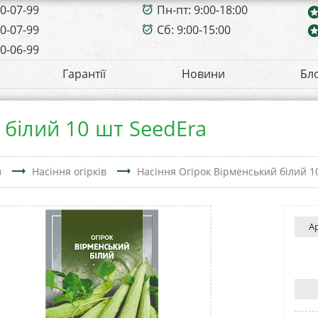
00-07-99
Пн-пт: 9:00-18:00
alarm_on
sta
00-07-99
Сб: 9:00-15:00
sta
alarm_on
00-06-99
Гарантії
Новини
Бл
 білий 10 шт SeedEra
trending_flat
trending_flat
в
Насіння огірків
Насіння Огірок Вірменський білий 1
А