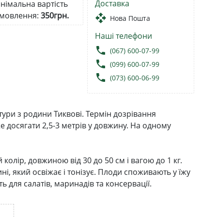
Доставка
німальна вартість
мовлення:
350грн.
open_with
Нова Пошта
Наші телефони
local_phone
(067) 600-07-99
local_phone
(099) 600-07-99
local_phone
(073) 600-06-99
ури з родини Тиквові. Термін дозрівання
е досягати 2,5-3 метрів у довжину. На одному
лір, довжиною від 30 до 50 см і вагою до 1 кг.
ні, який освіжає і тонізує. Плоди споживають у їжу
ь для салатів, маринадів та консервації.