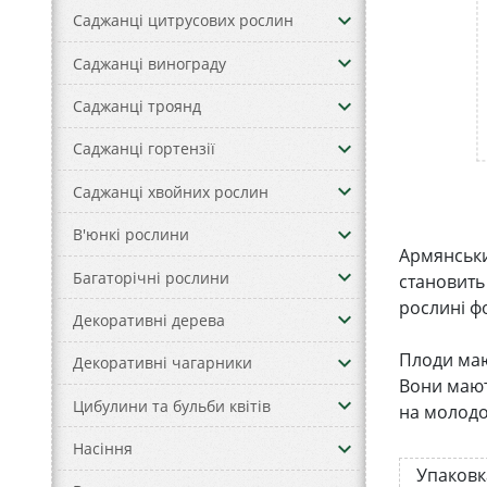
keyboard_arrow_down
Саджанці цитрусових рослин
keyboard_arrow_down
Саджанці винограду
keyboard_arrow_down
Саджанці троянд
keyboard_arrow_down
Саджанці гортензії
keyboard_arrow_down
Саджанці хвойних рослин
keyboard_arrow_down
В'юнкі рослини
Армянськи
keyboard_arrow_down
Багаторічні рослини
становить 
рослині фо
keyboard_arrow_down
Декоративні дерева
Плоди маю
keyboard_arrow_down
Декоративні чагарники
Вони мають
keyboard_arrow_down
Цибулини та бульби квітів
на молодом
keyboard_arrow_down
Насіння
Упаковк