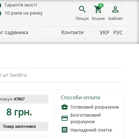
rs
Гарантія якості
0
search
shopping_cart
person_outline
rs
10 років на ринку
Пошук
Кошик
Кабінет
ог садівника
Контакти
УКР
РУС
0 шт SeedEra
Способи оплати
ртикул:
47867
business_center
Готівковий розрахунок
8 грн.
Безготівковий
payment
розрахунок
Товар закінчився
receipt
Накладений платіж