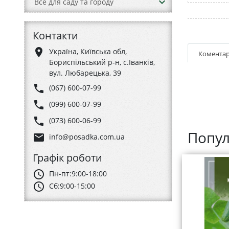
keyboard_arrow_down
Все для саду та городу
Контакти
place
Україна, Київська обл,
Коментар
Бориспільський р-н, с.Іванків,
вул. Любарецька, 39
phone
(067) 600-07-99
phone
(099) 600-07-99
phone
(073) 600-06-99
Попул
email
info@posadka.com.ua
Графік роботи
schedule
Пн-пт:
9:00-18:00
schedule
Сб:
9:00-15:00