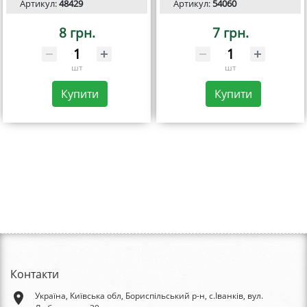
Артикул:
48429
Артикул:
54060
8 грн.
7 грн.
шт
шт
Купити
Купити
Контакти
place
Україна, Київська обл, Бориспільський р-н, с.Іванків, вул.