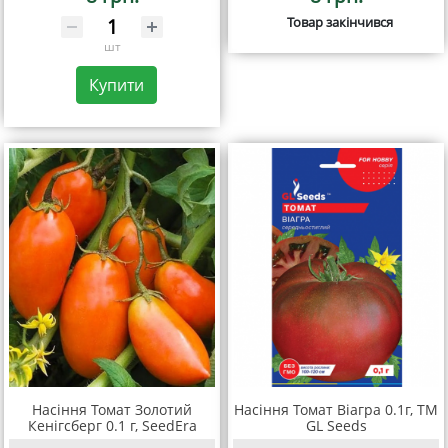
Товар закінчився
шт
Купити
Насіння Томат Золотий
Насіння Томат Віагра 0.1г, TM
Кенігсберг 0.1 г, SeedEra
GL Seeds