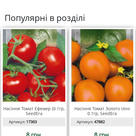
Популярні в розділі
Насіння Томат Ефемер (0.1гр,
Насіння Томат Золото Іліні
SeedEra
0.1гр, SeedEra
Артикул:
17363
Артикул:
47882
8 грн.
8 грн.