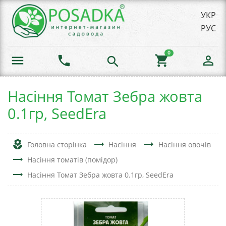
УКР
РУС
0
menu
phone
shopping_cart
person_outline
search
Насіння Томат Зебра жовта
0.1гр, SeedEra
local_florist
trending_flat
trending_flat
Головна сторінка
Насіння
Насіння овочів
trending_flat
Насіння томатів (помідор)
trending_flat
Насіння Томат Зебра жовта 0.1гр, SeedEra