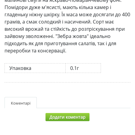
малинові смуги на яскраво-помаранчевому фоні.
Помідори дуже м'ясисті, мають кілька камер і
гладеньку ніжну шкірку. Їх маса може досягати до 400
грамів, а смак солодкий і насичений. Сорт має
високий врожай та стійкість до розтріскування при
зайвому зволоженні. "Зебра жовта" ідеально
підходить як для приготування салатів, так і для
переробки та консервації.
Упаковка
0.1г
Коментарі
Додати коментар