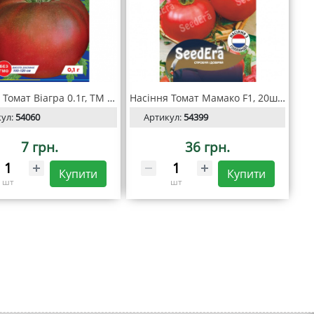
Насіння Томат Віагра 0.1г, TM GL Seeds
Насіння Томат Мамако F1, 20шт, Seedera Profi
кул:
54060
Артикул:
54399
7 грн.
36 грн.
Купити
Купити
шт
шт