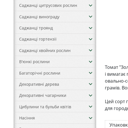
keyboard_arrow_down
Саджанці цитрусових рослин
keyboard_arrow_down
Саджанці винограду
keyboard_arrow_down
Саджанці троянд
keyboard_arrow_down
Саджанці гортензії
keyboard_arrow_down
Саджанці хвойних рослин
keyboard_arrow_down
В'юнкі рослини
Томат "Зо
keyboard_arrow_down
Багаторічні рослини
і вимагає
овально-с
keyboard_arrow_down
Декоративні дерева
грамів. Во
keyboard_arrow_down
Декоративні чагарники
Цей сорт 
keyboard_arrow_down
Цибулини та бульби квітів
для город
keyboard_arrow_down
Насіння
Упаковк