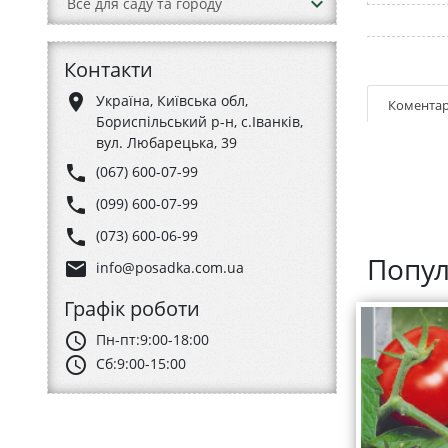
keyboard_arrow_down
Все для саду та городу
Контакти
place
Україна, Київська обл,
Коментар
Бориспільський р-н, с.Іванків,
вул. Любарецька, 39
phone
(067) 600-07-99
phone
(099) 600-07-99
phone
(073) 600-06-99
Попул
email
info@posadka.com.ua
Графік роботи
schedule
Пн-пт:
9:00-18:00
schedule
Сб:
9:00-15:00