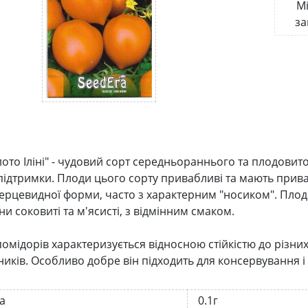
Мі
за
лото Іліні" - чудовий сорт середньораннього та плодовито
 підтримки. Плоди цього сорту привабливі та мають прив
ерцевидної форми, часто з характерним "носиком". Плоди
ни соковиті та м'ясисті, з відмінним смаком.
помідорів характеризується відносною стійкістю до різ
ників. Особливо добре він підходить для консервування і
а
0.1г