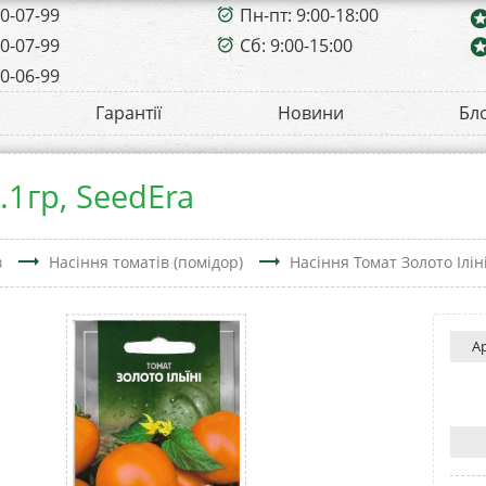
00-07-99
Пн-пт: 9:00-18:00
alarm_on
sta
00-07-99
Сб: 9:00-15:00
sta
alarm_on
00-06-99
Гарантії
Новини
Бл
.1гр, SeedEra
trending_flat
trending_flat
в
Насіння томатів (помідор)
Насіння Томат Золото Іліні
А