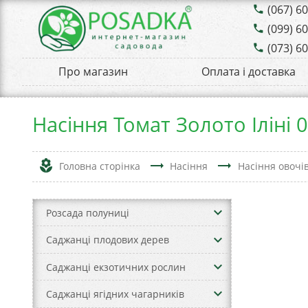
(067) 6
phone
(099) 6
phone
(073) 6
phone
Про магазин
Оплата і доставка
Насіння Томат Золото Іліні 0
local_florist
trending_flat
trending_flat
Головна сторінка
Насіння
Насіння овочі
keyboard_arrow_down
Розсада полуниці
keyboard_arrow_down
Саджанці плодових дерев
keyboard_arrow_down
Саджанці екзотичних рослин
keyboard_arrow_down
Саджанці ягідних чагарників