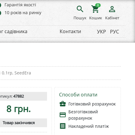
rs
Гарантія якості
0
search
shopping_cart
person_outline
rs
10 років на ринку
Пошук
Кошик
Кабінет
ог садівника
Контакти
УКР
РУС
 0.1гр, SeedEra
Способи оплати
ртикул:
47882
business_center
Готівковий розрахунок
8 грн.
Безготівковий
payment
розрахунок
Товар закінчився
receipt
Накладений платіж