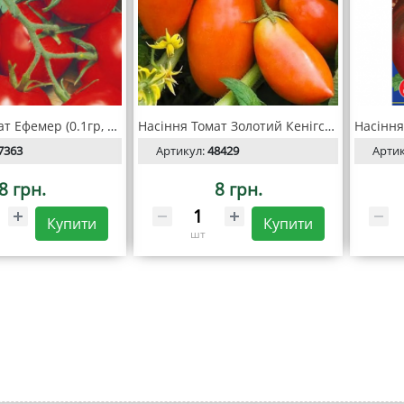
Насіння Томат Ефемер (0.1гр, SeedEra
Насіння Томат Золотий Кенігсберг 0.1 г, SeedEra
7363
Артикул:
48429
Арти
8 грн.
8 грн.
Купити
Купити
шт