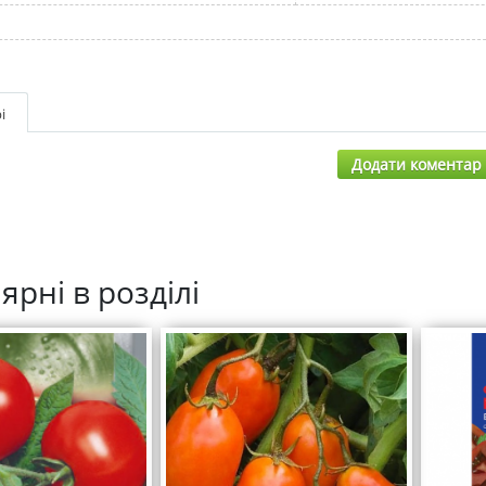
і
Додати коментар
ярні в розділі