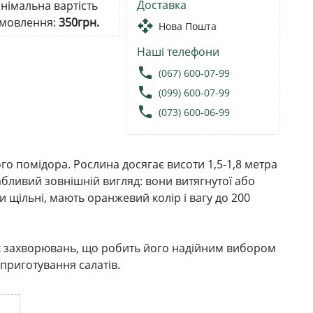
Доставка
німальна вартість
мовлення:
350грн.
open_with
Нова Пошта
Наші телефони
local_phone
(067) 600-07-99
local_phone
(099) 600-07-99
local_phone
(073) 600-06-99
го помідора. Рослина досягає висоти 1,5-1,8 метра
абливий зовнішній вигляд: вони витягнутої або
 щільні, мають оранжевий колір і вагу до 200
них захворювань, що робить його надійним вибором
 приготування салатів.