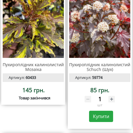
Пухироплідник калинолистий
Пухироплідник калинолистий
Мозаіка
Schuch (Шух)
Артикул:
60433
Артикул:
59774
145 грн.
85 грн.
Товар закінчився
шт
Купити