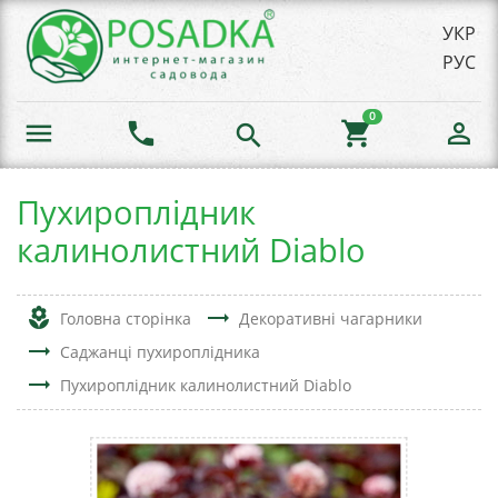
УКР
РУС
0
menu
phone
shopping_cart
person_outline
search
Пухироплідник
калинолистний Diablo
local_florist
trending_flat
Головна сторінка
Декоративні чагарники
trending_flat
Саджанці пухироплідника
trending_flat
Пухироплідник калинолистний Diablo