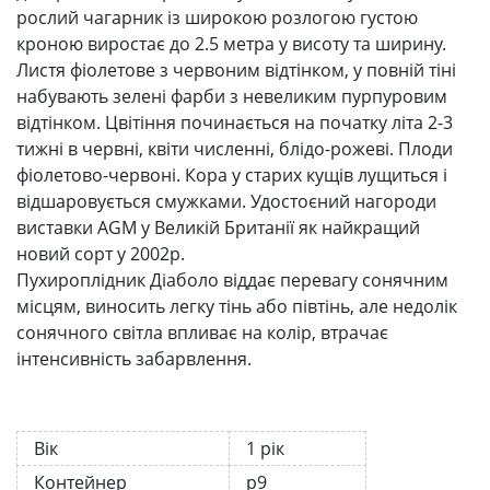
рослий чагарник із широкою розлогою густою
кроною виростає до 2.5 метра у висоту та ширину.
Листя фіолетове з червоним відтінком, у повній тіні
набувають зелені фарби з невеликим пурпуровим
відтінком. Цвітіння починається на початку літа 2-3
тижні в червні, квіти численні, блідо-рожеві. Плоди
фіолетово-червоні. Кора у старих кущів лущиться і
відшаровується смужками. Удостоєний нагороди
виставки AGM у Великій Британії як найкращий
новий сорт у 2002р.
Пухироплідник Діаболо віддає перевагу сонячним
місцям, виносить легку тінь або півтінь, але недолік
сонячного світла впливає на колір, втрачає
інтенсивність забарвлення.
Вік
1 рік
Контейнер
р9