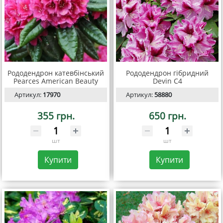
Рододендрон катевбінський
Рододендрон гібридний
Pearces American Beauty
Devin С4
Артикул:
17970
Артикул:
58880
355 грн.
650 грн.
шт
шт
Купити
Купити