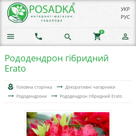
УКР
РУС
0
menu
phone
shopping_cart
person_outline
search
Рододендрон гібридний
Erato
local_florist
trending_flat
Головна сторінка
Декоративні чагарники
trending_flat
trending_flat
Рододендрони
Рододендрон гібридний Erato