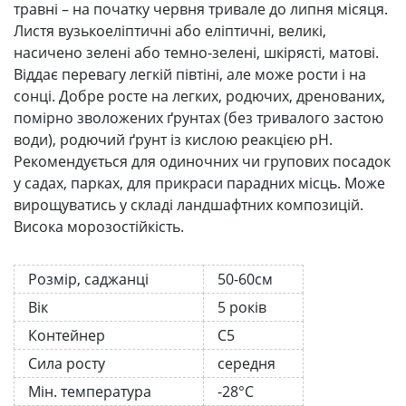
травні – на початку червня тривале до липня місяця.
Листя вузькоеліптичні або еліптичні, великі,
насичено зелені або темно-зелені, шкірясті, матові.
Віддає перевагу легкій півтіні, але може рости і на
сонці. Добре росте на легких, родючих, дренованих,
помірно зволожених ґрунтах (без тривалого застою
води), родючий ґрунт із кислою реакцією pH.
Рекомендується для одиночних чи групових посадок
у садах, парках, для прикраси парадних місць. Може
вирощуватись у складі ландшафтних композицій.
Висока морозостійкість.
Розмір, саджанці
50-60см
Вік
5 років
Контейнер
С5
Сила росту
середня
Мін. температура
-28°C