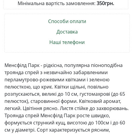
Мінімальна вартість замовлення:
350грн.
Способи оплати
Доставка
Наші телефони
Менсфілд Парк - рідкісна, популярна піоноподібна
троянда спрей з незвичайно забарвленими
перламутрово-рожевими квітками і зеленою
пелюсткою, що криє. Квітки щільні, повільно
розпускаються, великі до 10 см, густомахрові (до 65
пелюсток), старовинної форми. Квітковий аромат,
легкий. Цвітіння рясно. Листя стійке до захворювань.
Троянда спрей Менсфілд Парк росте швидко,
формується стрункий кущ, висотою до 100см і до 60
см у діаметрі. Сорт характеризується рясним,